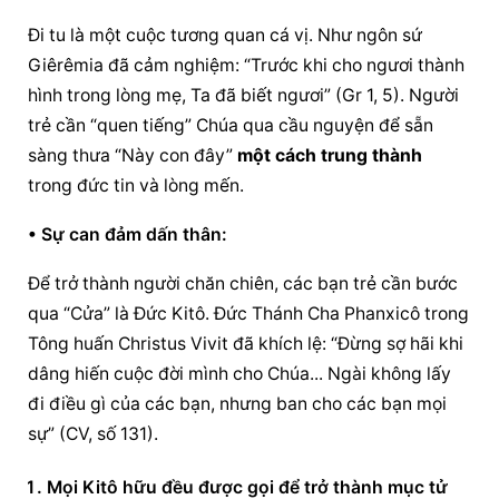
Đi tu là một cuộc tương quan cá vị. Như ngôn sứ 
Giêrêmia đã cảm nghiệm: “Trước khi cho ngươi thành 
hình trong lòng mẹ, Ta đã biết ngươi” (Gr 1, 5). Người 
trẻ cần “quen tiếng” Chúa qua 
cầu nguyện
 để sẵn 
sàng thưa “Này con đây” 
một cách trung thành
trong đức tin và lòng mến.
• Sự can đảm dấn thân:
Để trở thành người chăn chiên, các bạn trẻ cần bước 
qua “Cửa” là Đức Kitô. Đức Thánh Cha Phanxicô trong 
Tông huấn Christus Vivit đã khích lệ: “Đừng sợ hãi khi 
dâng hiến cuộc đời mình cho Chúa... Ngài không lấy 
đi điều gì của các bạn, nhưng ban cho các bạn mọi 
sự” (CV, số 131).
Mọi Kitô hữu đều được gọi để trở thành mục tử