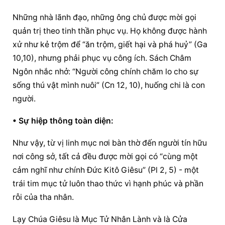
Những nhà lãnh đạo, những ông chủ được mời gọi 
quản trị theo tinh thần phục vụ. Họ không được hành 
xử như kẻ trộm để “ăn trộm, giết hại và phá huỷ” (Ga 
10,10), nhưng phải phục vụ công ích. Sách Châm 
Ngôn nhắc nhở: “Người công chính chăm lo cho sự 
sống thú vật mình nuôi” (Cn 12, 10), huống chi là con 
người.
• Sự hiệp thông toàn diện:
Như vậy, từ vị linh mục nơi bàn thờ đến người tín hữu 
nơi công sở, tất cả đều được mời gọi có “cùng một 
cảm nghĩ như chính Đức Kitô Giêsu” (Pl 2, 5) - một 
trái tim mục tử luôn thao thức vì hạnh phúc và phần 
rỗi của tha nhân.
Lạy Chúa Giêsu là 
Mục Tử Nhân Lành
 và là Cửa 