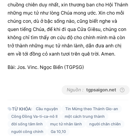
chuồng chiên duy nhất, xin thương ban cho Hội Thánh 
những mục tử như lòng Chúa mong ước. Xin cho mỗi 
chúng con, dù ở bậc sống nào, cũng biết nghe và 
quen tiếng Chúa, để khi đi qua Cửa Giêsu, chúng con 
không chỉ tìm thấy ơn cứu độ cho chính mình mà còn 
trở thành những mục tử nhân lành, dẫn đưa anh chị 
em về tới đồng cỏ xanh tươi trên quê trời. Amen.
Bài: Jos. Vinc. Ngọc Biển (TGPSG)
Nguồn :
tgpsaigon.net
TỪ KHÓA:
Cầu nguyện
Tin Mừng theo Thánh Gio-an
Công Đồng Va-ti-ca-nô II
một cách trung thành
đời sống tâm linh
mục tử nhân lành
người chăn chiên
người công chính
Ga 10,10