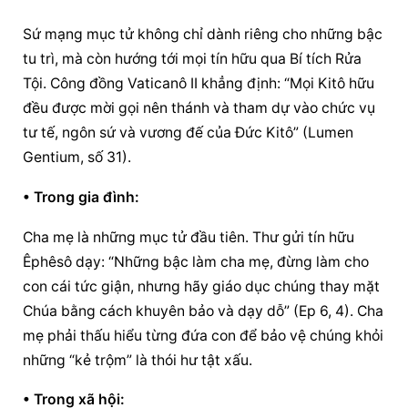
Sứ mạng mục tử không chỉ dành riêng cho những bậc 
tu trì, mà còn hướng tới mọi tín hữu qua Bí tích Rửa 
Tội. Công đồng Vaticanô II khẳng định: “Mọi Kitô hữu 
đều được mời gọi nên thánh và tham dự vào chức vụ 
tư tế, ngôn sứ và vương đế của Đức Kitô” (Lumen 
Gentium, số 31).
• Trong gia đình:
Cha mẹ là những mục tử đầu tiên. Thư gửi tín hữu 
Êphêsô dạy: “Những bậc làm cha mẹ, đừng làm cho 
con cái tức giận, nhưng hãy giáo dục chúng thay mặt 
Chúa bằng cách khuyên bảo và dạy dỗ” (Ep 6, 4). Cha 
mẹ phải thấu hiểu từng đứa con để bảo vệ chúng khỏi 
những “kẻ trộm” là thói hư tật xấu.
• Trong xã hội: