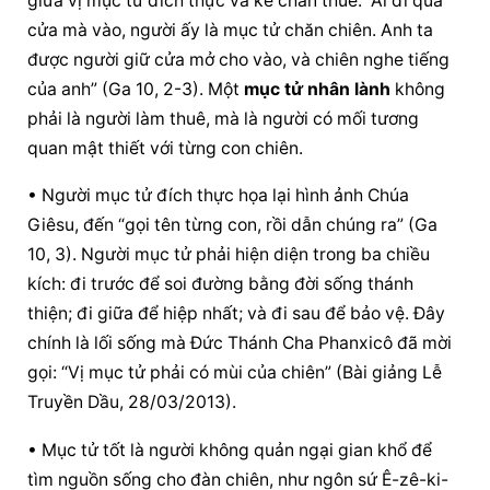
giữa vị mục tử đích thực và kẻ chăn thuê: “Ai đi qua 
cửa mà vào, người ấy là mục tử chăn chiên. Anh ta 
được người giữ cửa mở cho vào, và chiên nghe tiếng 
của anh” (Ga 10, 2-3). Một 
mục tử nhân lành
 không 
phải là người làm thuê, mà là người có mối tương 
quan mật thiết với từng con chiên.
• Người mục tử đích thực họa lại hình ảnh Chúa 
Giêsu, đến “gọi tên từng con, rồi dẫn chúng ra” (Ga 
10, 3). Người mục tử phải hiện diện trong ba chiều 
kích: đi trước để soi đường bằng đời sống thánh 
thiện; đi giữa để hiệp nhất; và đi sau để bảo vệ. Đây 
chính là lối sống mà Đức Thánh Cha Phanxicô đã mời 
gọi: “Vị mục tử phải có mùi của chiên” (Bài giảng Lễ 
Truyền Dầu, 28/03/2013).
• Mục tử tốt là người không quản ngại gian khổ để 
tìm nguồn sống cho đàn chiên, như ngôn sứ Ê-zê-ki-