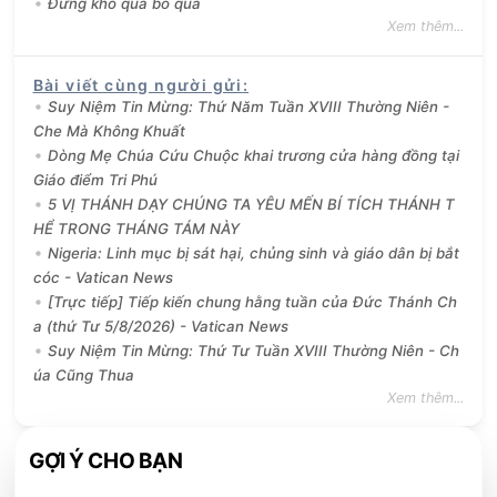
Đừng khó quá bỏ qua
Xem thêm...
Bài viết cùng người gửi
:
Suy Niệm Tin Mừng: Thứ Năm Tuần XVIII Thường Niên -
Che Mà Không Khuất
Dòng Mẹ Chúa Cứu Chuộc khai trương cửa hàng đồng tại
Giáo điểm Tri Phú
5 VỊ THÁNH DẠY CHÚNG TA YÊU MẾN BÍ TÍCH THÁNH T
HỂ TRONG THÁNG TÁM NÀY
Nigeria: Linh mục bị sát hại, chủng sinh và giáo dân bị bắt
cóc - Vatican News
[Trực tiếp] Tiếp kiến chung hằng tuần của Đức Thánh Ch
a (thứ Tư 5/8/2026) - Vatican News
Suy Niệm Tin Mừng: Thứ Tư Tuần XVIII Thường Niên - Ch
úa Cũng Thua
Xem thêm...
GỢI Ý CHO BẠN