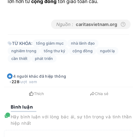
lớn hơn từ 
cộng đồng
 tôn giáo toàn cầu.
Nguồn :
caritasvietnam.org
TỪ KHÓA:
tổng giám mục
nhà lãnh đạo
nghiêm trọng
tổng thư ký
cộng đồng
người lạ
cần thiết
phát triển
4
người khác
đã hiệp thông
228
lượt xem
Thích
Chia sẻ
Bình luận
Hãy bình luận với lòng bác ái, sự tôn trọng và tinh thần
hiệp nhất