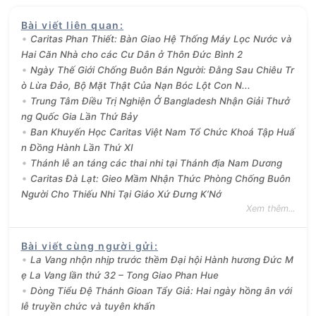
Bài viết liên quan
:
Caritas Phan Thiết: Bàn Giao Hệ Thống Máy Lọc Nước và
Hai Căn Nhà cho các Cư Dân ở Thôn Đức Bình 2
Ngày Thế Giới Chống Buôn Bán Người: Đằng Sau Chiêu Tr
ò Lừa Đảo, Bộ Mặt Thật Của Nạn Bóc Lột Con N...
Trung Tâm Điều Trị Nghiện Ở Bangladesh Nhận Giải Thưở
ng Quốc Gia Lần Thứ Bảy
Ban Khuyến Học Caritas Việt Nam Tổ Chức Khoá Tập Huấ
n Đồng Hành Lần Thứ XI
Thánh lễ an táng các thai nhi tại Thánh địa Nam Dương
Caritas Đà Lạt: Gieo Mầm Nhận Thức Phòng Chống Buôn
Người Cho Thiếu Nhi Tại Giáo Xứ Đưng K’Nớ
Xem thêm...
Bài viết cùng người gửi
:
La Vang nhộn nhịp trước thềm Đại hội Hành hương Đức M
ẹ La Vang lần thứ 32 – Tong Giao Phan Hue
Dòng Tiểu Đệ Thánh Gioan Tẩy Giả: Hai ngày hồng ân với
lễ truyền chức và tuyên khấn