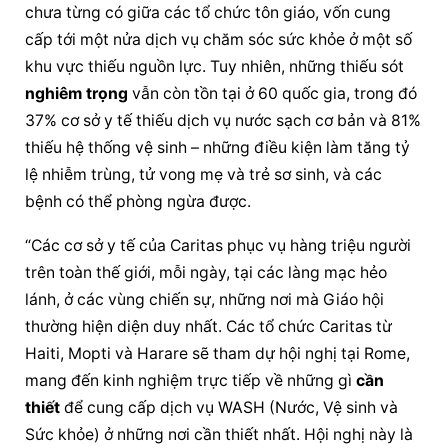
chưa từng có giữa các tổ chức tôn giáo, vốn cung 
cấp tới một nửa dịch vụ chăm sóc sức khỏe ở một số 
khu vực thiếu nguồn lực. Tuy nhiên, những thiếu sót 
nghiêm trọng
 vẫn còn tồn tại ở 60 quốc gia, trong đó 
37% cơ sở y tế thiếu dịch vụ nước sạch cơ bản và 81% 
thiếu hệ thống vệ sinh – những điều kiện làm tăng tỷ 
lệ nhiễm trùng, tử vong mẹ và trẻ sơ sinh, và các 
bệnh có thể phòng ngừa được.
“Các cơ sở y tế của Caritas phục vụ hàng triệu người 
trên toàn thế giới, mỗi ngày, tại các làng mạc hẻo 
lánh, ở các vùng chiến sự, những nơi mà Giáo hội 
thường hiện diện duy nhất. Các tổ chức Caritas từ 
Haiti, Mopti và Harare sẽ tham dự hội nghị tại Rome, 
mang đến kinh nghiệm trực tiếp về những gì 
cần 
thiết
 để cung cấp dịch vụ WASH (Nước, Vệ sinh và 
Sức khỏe) ở những nơi 
cần thiết
 nhất. Hội nghị này là 