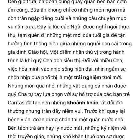
Đến giờ trưa, cả đoàn cùng quây quần bên bàn cơm 
ấm cúng. Bữa ăn không chỉ có những món ngon mà 
còn tràn ngập tiếng cười và những câu chuyện mục 
vụ năm xưa. Đây là lúc các Ngài được nghỉ ngơi thực 
thụ, tạm quên đi những mệt mỏi của tuổi già để tận 
hưởng tình thông hiệp giữa những người con cái trong 
gia đình Giáo hội. Một điểm nhấn thú vị trong hành 
trình là khi quý Cha đến siêu thị. Đối với nhiều Cha, 
việc hòa mình vào nhịp sống hiện đại, nhìn ngắm sự 
nhộn nhịp của phố thị là một 
trải nghiệm
 tươi mới. 
Những món quà nhỏ, những vật dụng cá nhân được 
quý Cha tự tay lựa chọn với sự hỗ trợ của các bạn trẻ 
Caritas đã tạo nên những 
khoảnh khắc
 rất đỗi đời 
thường nhưng tràn đầy niềm vui. Trước khi quay lại 
bệnh viện, đoàn dừng chân tại một quán nước nhỏ. 
Bên tách trà ấm hay ly nước mát, những kỷ niệm về 
thời truyền giáo, những khó khăn thuở ban sơ được 