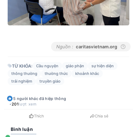
Nguồn :
caritasvietnam.org
TỪ KHÓA:
Cầu nguyện
giáo phận
sự hiện diện
thông thường
thường thức
khoảnh khắc
trải nghiệm
truyền giáo
5
người khác
đã hiệp thông
201
lượt xem
Thích
Chia sẻ
Bình luận