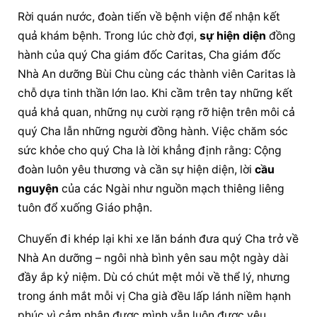
Rời quán nước, đoàn tiến về bệnh viện để nhận kết 
quả khám bệnh. Trong lúc chờ đợi, 
sự hiện diện
 đồng 
hành của quý Cha giám đốc Caritas, Cha giám đốc 
Nhà An dưỡng Bùi Chu cùng các thành viên Caritas là 
chỗ dựa tinh thần lớn lao. Khi cầm trên tay những kết 
quả khả quan, những nụ cười rạng rỡ hiện trên môi cả 
quý Cha lẫn những người đồng hành. Việc chăm sóc 
sức khỏe cho quý Cha là lời khẳng định rằng: Cộng 
đoàn luôn yêu thương và cần sự hiện diện, lời 
cầu 
nguyện
 của các Ngài như nguồn mạch thiêng liêng 
tuôn đổ xuống Giáo phận.
Chuyến đi khép lại khi xe lăn bánh đưa quý Cha trở về 
Nhà An dưỡng – ngôi nhà bình yên sau một ngày dài 
đầy ắp kỷ niệm. Dù có chút mệt mỏi về thể lý, nhưng 
trong ánh mắt mỗi vị Cha già đều lấp lánh niềm hạnh 
phúc vì cảm nhận được mình vẫn luôn được yêu 