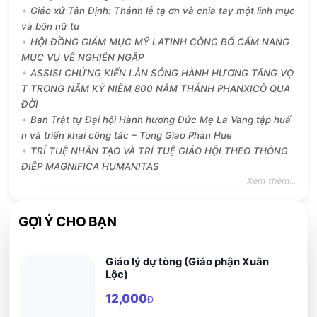
Giáo xứ Tân Định: Thánh lễ tạ ơn và chia tay một linh mục
và bốn nữ tu
HỘI ĐỒNG GIÁM MỤC MỸ LATINH CÔNG BỐ CẨM NANG
MỤC VỤ VỀ NGHIỆN NGẬP
ASSISI CHỨNG KIẾN LÀN SÓNG HÀNH HƯƠNG TĂNG VỌ
T TRONG NĂM KỶ NIỆM 800 NĂM THÁNH PHANXICÔ QUA
ĐỜI
Ban Trật tự Đại hội Hành hương Đức Mẹ La Vang tập huấ
n và triển khai công tác – Tong Giao Phan Hue
TRÍ TUỆ NHÂN TẠO VÀ TRÍ TUỆ GIÁO HỘI THEO THÔNG
ĐIỆP MAGNIFICA HUMANITAS
Xem thêm...
GỢI Ý CHO BẠN
Giáo lý dự tòng (Giáo phận Xuân
Lộc)
12,000
Đ