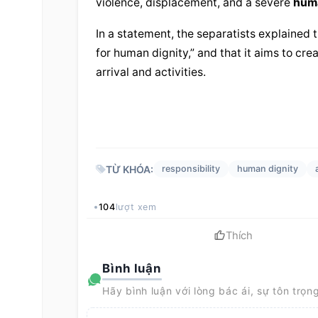
violence, displacement, and a severe 
huma
In a statement, the separatists explained t
for human dignity,” and that it aims to crea
arrival and activities.
TỪ KHÓA:
responsibility
human dignity
104
lượt xem
Thích
Bình luận
Hãy bình luận với lòng bác ái, sự tôn trọn