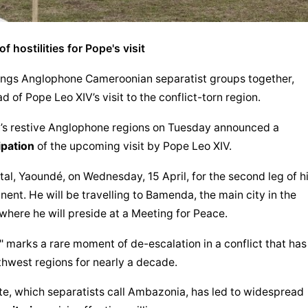
hostilities for Pope's visit
rings Anglophone Cameroonian separatist groups together, 
 of Pope Leo XIV’s visit to the conflict-torn region.
n’s restive Anglophone regions on Tuesday announced a 
ipation
 of the upcoming visit by Pope Leo XIV.
tal, Yaoundé, on Wednesday, 15 April, for the second leg of hi
nent. He will be travelling to Bamenda, the main city in the 
here he will preside at a Meeting for Peace.
e" marks a rare moment of de-escalation in a conflict that has 
hwest regions for nearly a decade.
ate, which separatists call Ambazonia, has led to widespread 