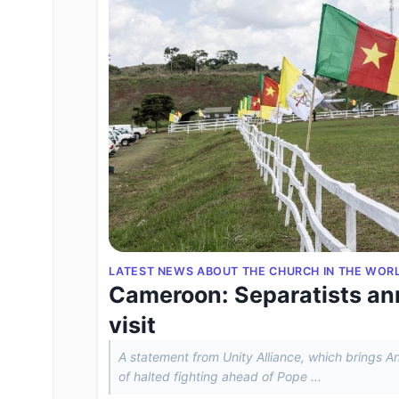
LATEST NEWS ABOUT THE CHURCH IN THE WOR
Cameroon: Separatists ann
visit
A statement from Unity Alliance, which brings 
of halted fighting ahead of Pope ...