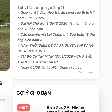
Bài viết cùng người gửi
:
Giáo xứ Gò Vấp: Hoa trái ân sủng của Bí tích T
hêm Sức – 2026
Đại hội Thế giới SIGNIS 2026: Truyền thông p
hục vụ hòa bình
Cầu nguyện với Lời Chúa: thứ Sáu tuần 18 thư
ờng niên năm A
NĂM THỜI ĐIỂM ĐỂ CẦU NGUYỆN KHI ĐANG
ĐI TRÊN ĐƯỜNG
TỪ BỎ CHÍNH MÌNH (07/8/2026 – THỨ SÁU
TUẦN 18 THƯỜNG NIÊN)
Ngày 06/08: Chúa Hiển Dung (+video)
Xem thêm...
s
GỢI Ý CHO BẠN
iod
Biển Đức XVI: Những
-
40
%
trao đổi cuối cùng với