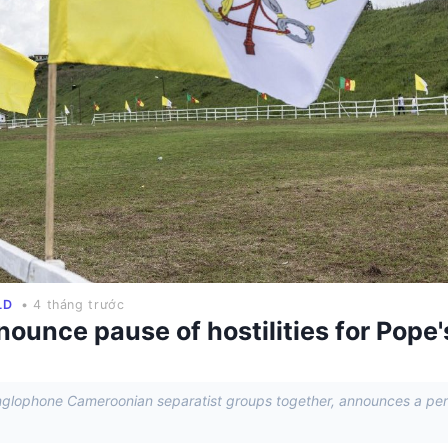
LD
• 4 tháng trước
ounce pause of hostilities for Pope'
Anglophone Cameroonian separatist groups together, announces a per