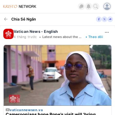
Chia Sẻ Ngắn
Vatican News - English
•
4 tháng trước
Latest news about the Church in the world
• Theo dõi
vaticannewsen.va
Cameroonians hope Pope’s visit will 'bring