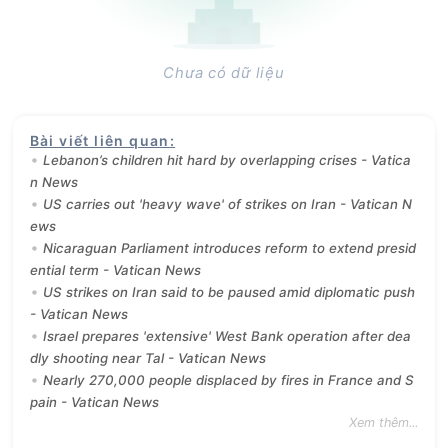
Chưa có dữ liệu
Bài viết liên quan
:
Lebanon’s children hit hard by overlapping crises - Vatica
n News
US carries out 'heavy wave' of strikes on Iran - Vatican N
ews
Nicaraguan Parliament introduces reform to extend presid
ential term - Vatican News
US strikes on Iran said to be paused amid diplomatic push
- Vatican News
Israel prepares 'extensive' West Bank operation after dea
dly shooting near Tal - Vatican News
Nearly 270,000 people displaced by fires in France and S
pain - Vatican News
Xem thêm...