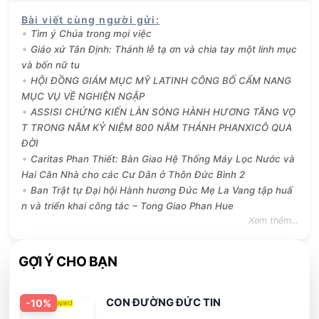
Bài viết cùng người gửi
:
Tìm ý Chúa trong mọi việc
Giáo xứ Tân Định: Thánh lễ tạ ơn và chia tay một linh mục
và bốn nữ tu
HỘI ĐỒNG GIÁM MỤC MỸ LATINH CÔNG BỐ CẨM NANG
MỤC VỤ VỀ NGHIỆN NGẬP
ASSISI CHỨNG KIẾN LÀN SÓNG HÀNH HƯƠNG TĂNG VỌ
T TRONG NĂM KỶ NIỆM 800 NĂM THÁNH PHANXICÔ QUA
ĐỜI
Caritas Phan Thiết: Bàn Giao Hệ Thống Máy Lọc Nước và
Hai Căn Nhà cho các Cư Dân ở Thôn Đức Bình 2
Ban Trật tự Đại hội Hành hương Đức Mẹ La Vang tập huấ
n và triển khai công tác – Tong Giao Phan Hue
Xem thêm...
GỢI Ý CHO BẠN
CON ĐƯỜNG ĐỨC TIN
-
10
%