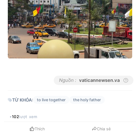
Nguồn :
vaticannewsen.va
TỪ KHÓA:
to live together
the holy father
102
lượt xem
Thích
Chia sẻ