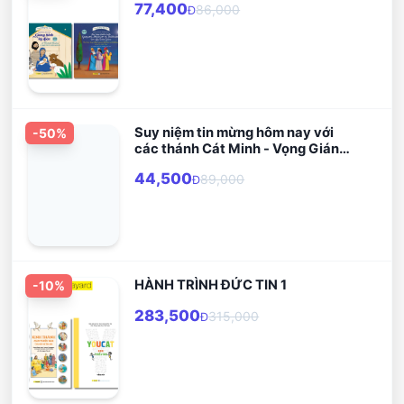
77,400
86,000
Đ
Suy niệm tin mừng hôm nay với
-
50
%
các thánh Cát Minh - Vọng Giáng
Sinh Chay Phục Sinh
44,500
89,000
Đ
HÀNH TRÌNH ĐỨC TIN 1
-
10
%
283,500
315,000
Đ