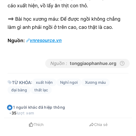
cáo xuất hiện, vồ lấy ăn thịt con thỏ.
==> Bài học xương máu: Để được ngồi không chẳng 
làm gì anh phải ngồi ở trên cao, cao thật là cao.
Nguồn: 
vnresource.vn
Nguồn :
tonggiaophanhue.org
TỪ KHÓA:
xuất hiện
Nghỉ ngơi
Xương máu
đại bàng
thất lạc
1
người khác
đã hiệp thông
35
lượt xem
Thích
Chia sẻ