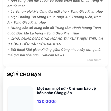
Ánh sáng trên núi Tabor và bước chân theo Chúa trong ni
ềm tín thác
La Vang – Nơi Mẹ đang đợi mãi chờ – Tong Giao Phan Hue
Một Thoáng Tin Mừng Chúa Nhật XIX Thường Niên, Năm
A – Tong Giao Phan Hue
Hướng dẫn sử dụng bản đồ Trung tâm Hành hương Toàn
quốc Đức Mẹ La Vang – Tong Giao Phan Hue
CHÂN DUNG ĐỨC GIÁO HOÀNG TÁI XUẤT HIỆN TRÊN CÁ
C ĐỒNG TIỀN CẮC CỦA VATICAN
Đối thoại Kitô giáo–Khổng giáo: Cùng nhau xây dựng một
thế giới hài hòa hơn - Vatican News
Xem thêm...
GỢI Ý CHO BẠN
Một nam một nữ - Chỉ nam bảo vệ
hôn nhân Công giáo
120,000
Đ