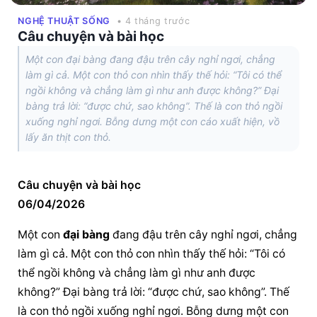
NGHỆ THUẬT SỐNG
• 4 tháng trước
Câu chuyện và bài học
Một con đại bàng đang đậu trên cây nghỉ ngơi, chẳng
làm gì cả. Một con thỏ con nhìn thấy thế hỏi: “Tôi có thể
ngồi không và chẳng làm gì như anh được không?” Đại
bàng trả lời: “được chứ, sao không”. Thế là con thỏ ngồi
xuống nghỉ ngơi. Bỗng dưng một con cáo xuất hiện, vồ
lấy ăn thịt con thỏ.
Câu chuyện và bài học
06/04/2026
Một con 
đại bàng
 đang đậu trên cây nghỉ ngơi, chẳng 
làm gì cả. Một con thỏ con nhìn thấy thế hỏi: “Tôi có 
thể ngồi không và chẳng làm gì như anh được 
không?” 
Đại bàng
 trả lời: “được chứ, sao không”. Thế 
là con thỏ ngồi xuống nghỉ ngơi. Bỗng dưng một con 