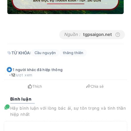
Nguồn :
tgpsaigon.net
TỪ KHÓA:
Cầu nguyện
thăng thiên
1
người khác
đã hiệp thông
12
lượt xem
Thích
Chia sẻ
Bình luận
Hãy bình luận với lòng bác ái, sự tôn trọng và tinh thần
hiệp nhất