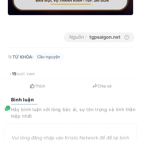
Nguồn :
tgpsaigon.net
TỪ KHÓA:
Cầu nguyện
15
lượt xem
Thích
Chia sẻ
Bình luận
Hãy bình luận với lòng bác ái, sự tôn trọng và tinh thần
hiệp nhất
Vui lòng đăng nhập vào Kristo Network để để lại bình