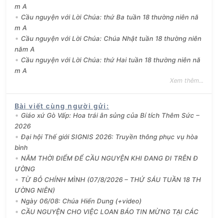
m A
Cầu nguyện với Lời Chúa: thứ Ba tuần 18 thường niên nă
m A
Cầu nguyện với Lời Chúa: Chúa Nhật tuần 18 thường niên
năm A
Cầu nguyện với Lời Chúa: thứ Hai tuần 18 thường niên nă
m A
Xem thêm...
Bài viết cùng người gửi
:
Giáo xứ Gò Vấp: Hoa trái ân sủng của Bí tích Thêm Sức –
2026
Đại hội Thế giới SIGNIS 2026: Truyền thông phục vụ hòa
bình
NĂM THỜI ĐIỂM ĐỂ CẦU NGUYỆN KHI ĐANG ĐI TRÊN Đ
ƯỜNG
TỪ BỎ CHÍNH MÌNH (07/8/2026 – THỨ SÁU TUẦN 18 TH
ƯỜNG NIÊN)
Ngày 06/08: Chúa Hiển Dung (+video)
CẦU NGUYỆN CHO VIỆC LOAN BÁO TIN MỪNG TẠI CÁC