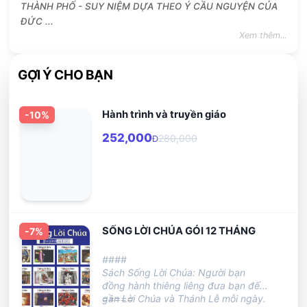
THÀNH PHỐ - SUY NIỆM DỰA THEO Ý CẦU NGUYỆN CỦA
ĐỨC ...
Xem thêm...
GỢI Ý CHO BẠN
Hành trình và truyền giáo
-
10
%
252,000
280,000
Đ
SỐNG LỜI CHÚA GÓI 12 THÁNG
-
7
%
####
Sách Sống Lời Chúa: Người bạn
đồng hành thiêng liêng đưa bạn đến
gần Lời Chúa và Thánh Lễ mỗi ngày.
=====