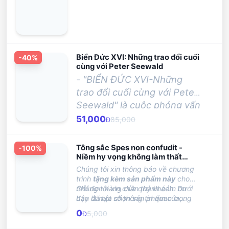
Biển Đức XVI: Những trao đổi cuối
-
40
%
cùng với Peter Seewald
- "BIỂN ĐỨC XVI-Những
trao đổi cuối cùng với Peter
Seewald" là cuộc phỏng vấn
được thực hiện không lâu
51,000
85,000
Đ
trước ngày ngài từ chức và
thời gian sau đó. Dự trù là
Tông sắc Spes non confudit -
-
100
%
để làm chất liệu cho một
Niềm hy vọng không làm thất
vọng
cuốn Tiểu Sử và một lần
Chúng tôi xin thông báo về chương
trình
tặng kèm sản phẩm này
cho
nữa hi vọng mở ra một cái
mỗi đơn hàng của quý khách. Dưới
Chúng tôi xin chân thành cảm ơn
nhìn thông thoáng về
đây là một số thông tin quan trọng
bạn đã lựa chọn sản phẩm của
những nhân vật kiệt xuất
mà bạn nên biết:
chúng tôi và hy vọng bạn sẽ hài lòng
0
5,000
Đ
với những gì chúng tôi mang lại!
nhất trong thời đại chúng