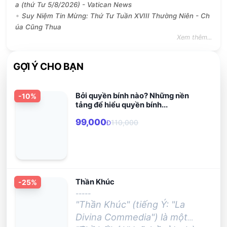
a (thứ Tư 5/8/2026) - Vatican News
Suy Niệm Tin Mừng: Thứ Tư Tuần XVIII Thường Niên - Ch
úa Cũng Thua
Xem thêm...
GỢI Ý CHO BẠN
Bởi quyền bính nào? Những nền
-
10
%
tảng để hiểu quyền bính...
99,000
110,000
Đ
Thần Khúc
-
25
%
-----
"Thần Khúc" (tiếng Ý: "La
Divina Commedia") là một