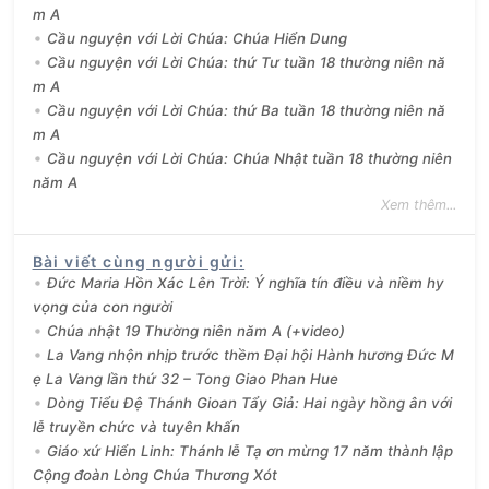
m A
Cầu nguyện với Lời Chúa: Chúa Hiển Dung
Cầu nguyện với Lời Chúa: thứ Tư tuần 18 thường niên nă
m A
Cầu nguyện với Lời Chúa: thứ Ba tuần 18 thường niên nă
m A
Cầu nguyện với Lời Chúa: Chúa Nhật tuần 18 thường niên
năm A
Xem thêm...
Bài viết cùng người gửi
:
Đức Maria Hồn Xác Lên Trời: Ý nghĩa tín điều và niềm hy
vọng của con người
Chúa nhật 19 Thường niên năm A (+video)
La Vang nhộn nhịp trước thềm Đại hội Hành hương Đức M
ẹ La Vang lần thứ 32 – Tong Giao Phan Hue
Dòng Tiểu Đệ Thánh Gioan Tẩy Giả: Hai ngày hồng ân với
lễ truyền chức và tuyên khấn
Giáo xứ Hiển Linh: Thánh lễ Tạ ơn mừng 17 năm thành lập
Cộng đoàn Lòng Chúa Thương Xót