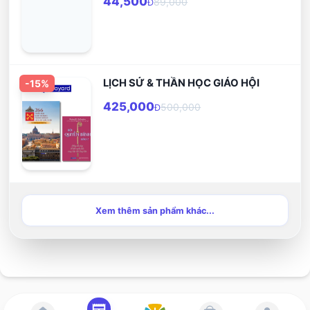
44,500
89,000
Đ
chủ cuộc sống.
LỊCH SỬ & THẦN HỌC GIÁO HỘI
-
15
%
425,000
500,000
Đ
Xem thêm sản phẩm khác...