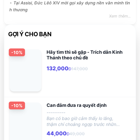
Tại Assisi, Đức Lêô XIV mời gọi xây dựng nền văn minh tìn
h thương
Xem thêm...
GỢI Ý CHO BẠN
Hãy tìm thì sẽ gặp - Trích dẫn Kinh
-
10
%
Thánh theo chủ đề
132,000
147,000
Đ
Can đảm đưa ra quyết định
-
10
%
----------
Bạn có bao giờ cảm thấy lo lắng,
thậm chí choáng ngợp trước những
quyết định cần phải đưa ra, dù lớn
44,000
49,000
Đ
hay nhỏ? Từ việc ăn gì, mặc gì đến