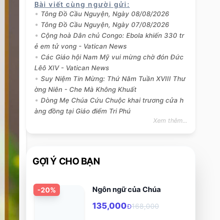
Bài viết cùng người gửi
:
Tông Đồ Cầu Nguyện, Ngày 08/08/2026
Tông Đồ Cầu Nguyện, Ngày 07/08/2026
Cộng hoà Dân chủ Congo: Ebola khiến 330 tr
ẻ em tử vong - Vatican News
Các Giáo hội Nam Mỹ vui mừng chờ đón Đức
Lêô XIV - Vatican News
Suy Niệm Tin Mừng: Thứ Năm Tuần XVIII Thư
ờng Niên - Che Mà Không Khuất
Dòng Mẹ Chúa Cứu Chuộc khai trương cửa h
àng đồng tại Giáo điểm Tri Phú
Xem thêm...
GỢI Ý CHO BẠN
Ngôn ngữ của Chúa
-
20
%
135,000
168,000
Đ