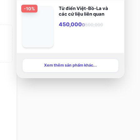
trong đó có
Từ điển Việt-Bồ-La và
-
10
%
các cứ liệu liên quan
Beatrice, tình yêu
đầu của ông.
450,000
500,000
Đ
Xem thêm sản phẩm khác...