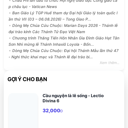
Châu Phi lần đầu tổ chức Hội nghị Giáo dục Công giáo cấ
p châu lục - Vatican News
Ban Giáo Lý TGP Huế tham dự Đại hội Giáo lý toàn quốc l
ần thứ VII (03 – 06.08.2026) – Tong Giao P...
Dòng Mẹ Chúa Cứu Chuộc: Marian Days 2026 - Thánh lễ
đại trào kính Các Thánh Tử Đạo Việt Nam
Chương trình Thăng Tiến Hôn Nhân Gia Đình Giáo Hạt Tân
Sơn Nhì mừng lễ Thánh Inhaxiô Loyola - Bổn...
Dòng Mẹ Chúa Cứu Chuộc: Đại hội Thánh Mẫu lần thứ 47
- Nghi thức khai mạc và Thánh lễ đại trào bi...
Xem thêm...
GỢI Ý CHO BẠN
Cầu nguyện là lẽ sống - Lectio
Divina 6
32,000
Đ