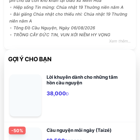
phí cho bà con khó khăn tại Giáo xứ Minh Hòa
Hiệp sống Tin mừng: Chúa nhật 19 Thường niên năm A
Bài giảng Chúa nhật cho thiếu nhi: Chúa nhật 19 Thường
niên năm A
Tông Đồ Cầu Nguyện, Ngày 06/08/2026
TRỒNG CÂY ĐỨC TIN, VUN XỚI NIỀM HY VỌNG
Xem thêm...
GỢI Ý CHO BẠN
Lời khuyên dành cho những tâm
hồn cầu nguyện
38,000
Đ
Cầu nguyện mỗi ngày (Taizé)
-
50
%