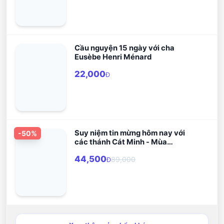
Cầu nguyện 15 ngày với cha
Eusèbe Henri Ménard
22,000
Đ
Suy niệm tin mừng hôm nay với
-
50
%
các thánh Cát Minh - Mùa
Thường Niên
44,500
89,000
Đ