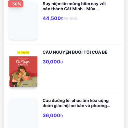
Suy niệm tin mừng hôm nay với
-
50
%
các thánh Cát Minh - Mùa
Thường Niên
44,500
89,000
Đ
CẦU NGUYỆN BUỔI TỐI CỦA BÉ
30,000
Đ
Các đường lối phúc âm hóa cộng
đoàn giáo hội cơ bản và phương
pháp cầu nguyện bằng lời Chúa
36,000
Đ