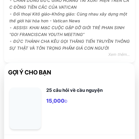
CHÂN DUNG ĐỨC GIÁO HOÀNG TÁI XUẤT HIỆN TRÊN CÁ
C ĐỒNG TIỀN CẮC CỦA VATICAN
Đối thoại Kitô giáo–Khổng giáo: Cùng nhau xây dựng một
thế giới hài hòa hơn - Vatican News
ASSISI: KHAI MẠC CUỘC GẶP GỠ GIỚI TRẺ PHAN SINH
“GO! FRANCISCAN YOUTH MEETING”
ĐỨC THÁNH CHA KÊU GỌI THĂNG TIẾN TRUYỀN THÔNG
SỰ THẬT VÀ TÔN TRỌNG PHẨM GIÁ CON NGƯỜI
Xem thêm...
GỢI Ý CHO BẠN
25 câu hỏi về cầu nguyện
15,000
Đ