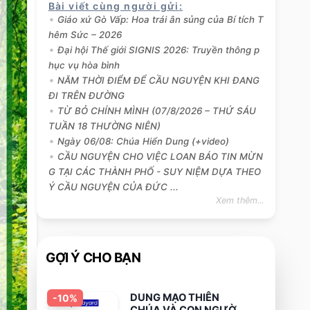
Bài viết cùng người gửi
:
Giáo xứ Gò Vấp: Hoa trái ân sủng của Bí tích T
hêm Sức – 2026
Đại hội Thế giới SIGNIS 2026: Truyền thông p
hục vụ hòa bình
NĂM THỜI ĐIỂM ĐỂ CẦU NGUYỆN KHI ĐANG
ĐI TRÊN ĐƯỜNG
TỪ BỎ CHÍNH MÌNH (07/8/2026 – THỨ SÁU
TUẦN 18 THƯỜNG NIÊN)
Ngày 06/08: Chúa Hiển Dung (+video)
CẦU NGUYỆN CHO VIỆC LOAN BÁO TIN MỪN
G TẠI CÁC THÀNH PHỐ - SUY NIỆM DỰA THEO
Ý CẦU NGUYỆN CỦA ĐỨC ...
Xem thêm...
GỢI Ý CHO BẠN
DUNG MẠO THIÊN
-
10
%
CHÚA VÀ CON NGƯỜI