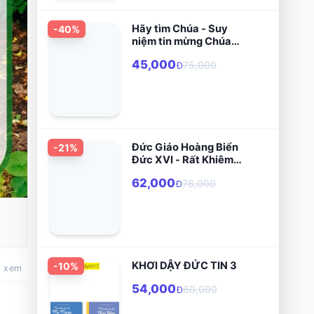
Hãy tìm Chúa - Suy
-
40
%
niệm tin mừng Chúa
Nhật và các lễ trọng
45,000
75,000
năm B
Đ
Đức Giáo Hoàng Biển
-
21
%
Đức XVI - Rất Khiêm
Nhu Rất Vĩ Đại
62,000
78,000
Đ
KHƠI DẬY ĐỨC TIN 3
-
10
%
t xem
54,000
60,000
Đ