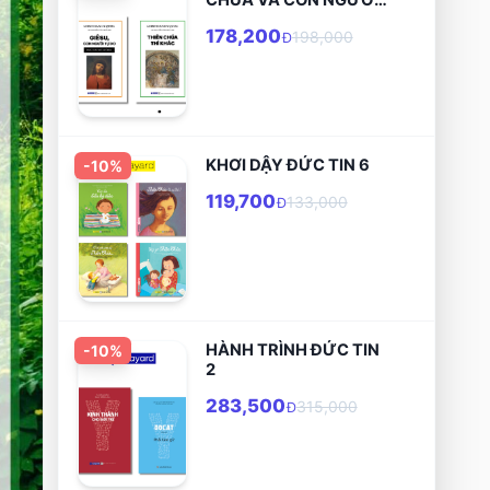
GIÊ-SU
178,200
198,000
Đ
KHƠI DẬY ĐỨC TIN 6
-
10
%
119,700
133,000
Đ
HÀNH TRÌNH ĐỨC TIN
-
10
%
2
283,500
315,000
Đ