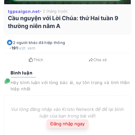
tgpsaigon.net
• 2 tháng trước
Cầu nguyện với Lời Chúa: thứ Hai tuần 9
thường niên năm A
2
người khác
đã hiệp thông
191
lượt xem
Thích
Chia sẻ
Bình luận
Hãy bình luận với lòng bác ái, sự tôn trọng và tinh thần
hiệp nhất
Vui lòng đăng nhập vào Kristo Network để để lại bình
luận của bạn trong bài viết
Đăng nhập ngay