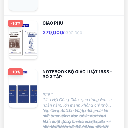
GIÁO PHỤ
-
10
%
270,000
300,000
Đ
NOTEBOOK BỘ GIÁO LUẬT 1983 -
-
10
%
BỘ 3 TẬP
####
Giáo Hội Công Giáo, qua dòng lịch sử
ngàn năm, lớn mạnh không chỉ nhờ
nền tảng đức tin vững chắc mà còn
Nghiên cứu Giáo Luật không chỉ là
nhờ được định hình bởi một khuôn
một hoạt động học thuật đơn thuần
khổ pháp lý có tổ chức chặt chẽ.
mà còn là cuộc khảo cứu sâu sắc về
Giáo Luật đóng vai trò như một lá
Khuôn khổ này là Bộ Giáo Luật, một
căn tính thâm sâu của Giáo Hội. Nó
chắn kiên cố, bảo vệ các quyền và