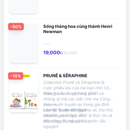
Sống tháng hoa cùng thánh Henri
-
50
%
Newman
----
19,000
38,000
Đ
PRUNÊ & SÊRAPHINE
-
10
%
Collection Prunê và Sêraphine là
cuộc phiêu lưu của hai bạn nhỏ Công
Giáo, hài hước và đáng yêu.
Những câu chuyện mô tả tất cả
những gì mà các bậc cha mẹ Công
Giáo muốn truyền lại trong gia đình
=====
của họ: sự dịu dàng, chia sẻ, tha thứ,
Làm Gì Trước Khi Ngủ
nhân từ, can đảm, nhất là Đức tin và
Đã đến giờ đi ngủ rồi!
đời sống cầu nguyện …
Hãy cùng Prunê và Sêraphin cầu
nguyện!