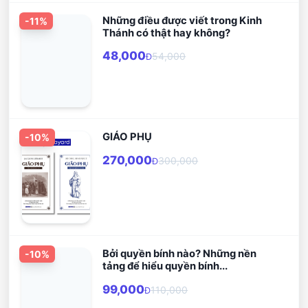
Những điều được viết trong Kinh
-
11
%
Thánh có thật hay không?
48,000
54,000
Đ
GIÁO PHỤ
-
10
%
270,000
300,000
Đ
Bởi quyền bính nào? Những nền
-
10
%
tảng để hiểu quyền bính...
99,000
110,000
Đ