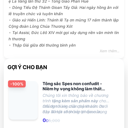
ẹ La Vang lần thứ 32 – Tong Giao Phan Hue
Dòng Tiểu Đệ Thánh Gioan Tẩy Giả: Hai ngày hồng ân với
lễ truyền chức và tuyên khấn
Giáo xứ Hiển Linh: Thánh lễ Tạ ơn mừng 17 năm thành lập
Cộng đoàn Lòng Chúa Thương Xót
Tại Assisi, Đức Lêô XIV mời gọi xây dựng nền văn minh tìn
h thương
Thập Giá giữa đời thường bình yên
Xem thêm...
GỢI Ý CHO BẠN
Tông sắc Spes non confudit -
-
100
%
Niềm hy vọng không làm thất
vọng
Chúng tôi xin thông báo về chương
trình
tặng kèm sản phẩm này
cho
mỗi đơn hàng của quý khách. Dưới
Chúng tôi xin chân thành cảm ơn
đây là một số thông tin quan trọng
bạn đã lựa chọn sản phẩm của
mà bạn nên biết:
chúng tôi và hy vọng bạn sẽ hài lòng
0
5,000
Đ
với những gì chúng tôi mang lại!