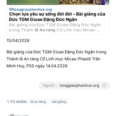
tonggiaophanhue.org
Chọn lựa yêu sự sống đời đời – 
Bài giảng
 của 
Đức TGM Giuse Đặng Đức Ngân
Bài giảng
 của Đức TGM Giuse Đặng Đức Ngân 
trong Thánh 
lễ An táng
 Cố Linh mục Micae-
Phaolô Trần Minh Huy, PSS ngày 14.04.2026.
15/04/2026
Bài giảng
 của Đức TGM Giuse Đặng Đức Ngân trong 
Thánh 
lễ An táng
 Cố Linh mục Micae-Phaolô Trần 
Minh Huy, PSS ngày 14.04.2026.
Nguồn :
tonggiaophanhue.org
TỪ KHÓA:
lễ an táng
bài giảng
25
lượt xem