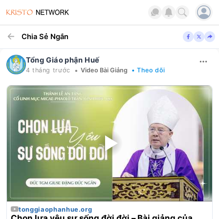
Chia Sẻ Ngắn
Tổng Giáo phận Huế
•
4 tháng trước
Video Bài Giảng
• Theo dõi
tonggiaophanhue.org
Chọn lựa yêu sự sống đời đời – Bài giảng của