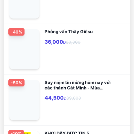
Phỏng vấn Thầy Giêsu
-
40
%
36,000
60,000
Đ
Suy niệm tin mừng hôm nay với
-
50
%
các thánh Cát Minh - Mùa
Thường Niên
44,500
89,000
Đ
KHƠI DẬY ĐỨC TIN 5
-
10
%