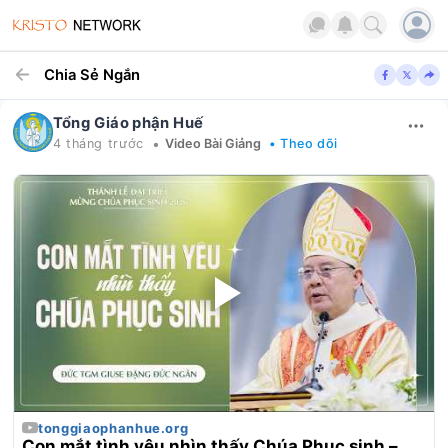
Chia Sẻ Ngắn
Tổng Giáo phận Huế
•
4 tháng trước
Video Bài Giảng
• Theo dõi
tonggiaophanhue.org
Con mắt tình yêu nhìn thấy Chúa Phục sinh –