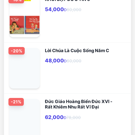
54,000
60,000
Đ
Lời Chúa Là Cuộc Sống Năm C
-
20
%
48,000
60,000
Đ
Đức Giáo Hoàng Biển Đức XVI -
-
21
%
Rất Khiêm Nhu Rất Vĩ Đại
62,000
78,000
Đ