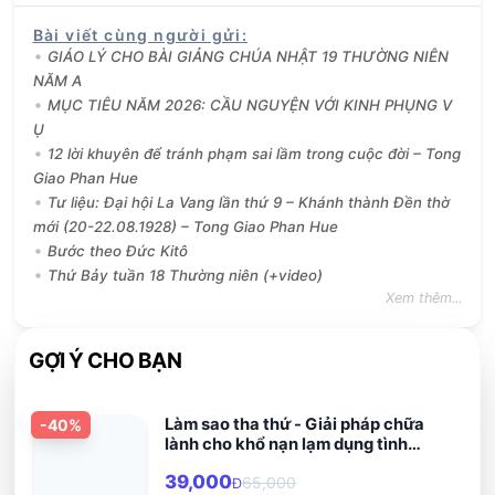
Bài viết cùng người gửi
:
GIÁO LÝ CHO BÀI GIẢNG CHÚA NHẬT 19 THƯỜNG NIÊN
NĂM A
MỤC TIÊU NĂM 2026: CẦU NGUYỆN VỚI KINH PHỤNG V
Ụ
12 lời khuyên để tránh phạm sai lầm trong cuộc đời – Tong
Giao Phan Hue
Tư liệu: Đại hội La Vang lần thứ 9 – Khánh thành Đền thờ
mới (20-22.08.1928) – Tong Giao Phan Hue
Bước theo Đức Kitô
Thứ Bảy tuần 18 Thường niên (+video)
Xem thêm...
GỢI Ý CHO BẠN
Làm sao tha thứ - Giải pháp chữa
-
40
%
lành cho khổ nạn lạm dụng tình
dục
39,000
65,000
Đ