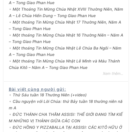
A – Tong Giao Phan Hue
Một Thoáng Tin Mừng Chúa Nhật XVIII Thường Niên, Năm
A – Lễ Chúa Hiển Dung – Tong Giao Phan Hue
Một thoáng Tin Mừng Chúa Nhật 17 Thường Niên, Năm A
– Tong Giao Phan Hue
Một thoáng Tin Mừng Chúa Nhật 16 Thường Niên – Năm A
– Tong Giao Phan Hue
Một thoáng Tin Mừng Chúa Nhật Lễ Chúa Ba Ngôi – Năm
A – Tong Giao Phan Hue
Một thoáng Tin Mừng Chúa Nhật Lễ Mình và Máu Thánh
Chúa Kitô – Năm A – Tong Giao Phan Hue
Xem thêm...
Bài viết cùng người gửi
:
Thứ Sáu tuần 18 Thường Niên (+video)
Cầu nguyện với Lời Chúa: thứ Bảy tuần 18 thường niên nă
m A
ĐỨC THÁNH CHA THĂM ASSISI: THẾ GIỚI ĐANG TÌM KIẾ
M NHỮNG VỊ THÁNH GIỮA CÁC CON
ĐỨC HỒNG Y PIZZABALLA TẠI ASSISI: CÁC KITÔ HỮU Ở