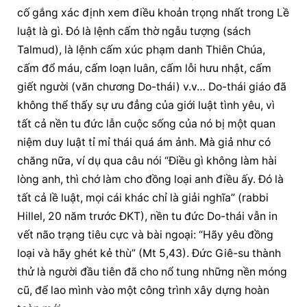
cố gắng xác định xem điều khoản trọng nhất trong Lề 
luật là gì. Đó là lệnh cấm thờ ngẫu tượng (sách 
Talmud), là lệnh cấm xúc phạm danh Thiên Chúa, 
cấm đổ máu, cấm loạn luân, cấm lỗi hưu nhật, cấm 
giết người (văn chương Do-thái) v.v… Do-thái giáo đã 
không thể thấy sự ưu đẳng của giới luật tình yêu, vì 
tất cả nền tu đức lẫn cuộc sống của nó bị một quan 
niệm duy luật tỉ mỉ thái quá ám ảnh. Mà giả như có 
chăng nữa, ví dụ qua câu nói “Điều gì không làm hài 
lòng anh, thì chớ làm cho đồng loại anh điều ấy. Đó là 
tất cả lề luật, mọi cái khác chỉ là giải nghĩa” (rabbi 
Hillel, 20 năm trước ĐKT), nền tu đức Do-thái vẫn in 
vết não trạng tiêu cực và bài ngoại: “Hãy yêu đồng 
loại và hãy ghét kẻ thù” (Mt 5,43). Đức Giê-su thành 
thử là người đầu tiên đã cho nổ tung những nền móng 
cũ, để lao mình vào một công trình xây dựng hoàn 