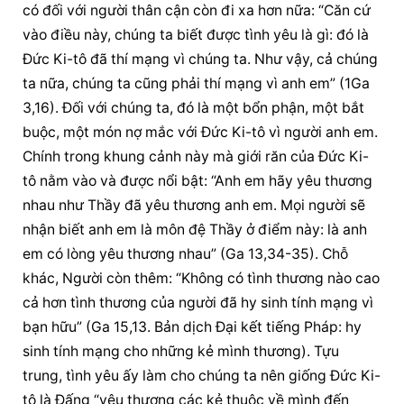
có đối với 
người thân cận
 còn đi xa hơn nữa: “Căn cứ 
vào điều này, chúng ta biết được tình yêu là gì: đó là 
Đức Ki-tô đã thí mạng vì chúng ta. Như vậy, cả chúng 
ta nữa, chúng ta cũng phải thí mạng vì anh em” (1Ga 
3,16). Đối với chúng ta, đó là một bổn phận, một bắt 
buộc, một món nợ mắc với Đức Ki-tô vì người anh em. 
Chính trong khung cảnh này mà giới răn của Đức Ki-
tô nằm vào và được nổi bật: “Anh em hãy yêu thương 
nhau như Thầy đã yêu thương anh em. Mọi người sẽ 
nhận biết anh em là môn đệ Thầy ở điểm này: là anh 
em có lòng yêu thương nhau” (Ga 13,34-35). Chỗ 
khác, Người còn thêm: “Không có tình thương nào cao 
cả hơn tình thương của người đã hy sinh tính mạng vì 
bạn hữu” (Ga 15,13. Bản dịch Đại kết tiếng Pháp: hy 
sinh tính mạng cho những kẻ mình thương). Tựu 
trung, tình yêu ấy làm cho chúng ta nên giống Đức Ki-
tô là Đấng “yêu thương các kẻ thuộc về mình đến 