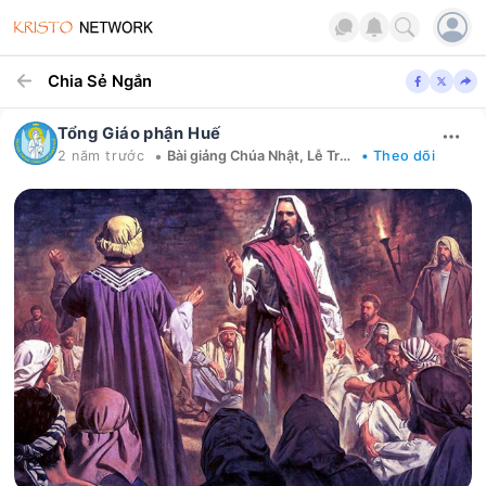
Chia Sẻ Ngắn
Tổng Giáo phận Huế
•
2 năm trước
Bài giảng Chúa Nhật, Lễ Trọng
• Theo dõi