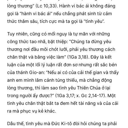
lòng thương” (Lc 10,33). Hành vi bác ái không đáng 
gọi là “hành vi bác ái” nếu chẳng phát sinh từ cảm 
thức thâm sâu, tích cực mà ta gọi là “tình yêu”.
Tuy nhiên, cũng có mối nguy là tự mãn với những 
công thức tao nhã, bặt thiệp: “Chúng ta đừng yêu 
thương nơi đầu môi chót lưỡi, phải yêu thương cách 
chân thật và bằng việc làm” (1Ga 3,18). Đây là kết 
luận của một lối lý luận rất đơn sơ nhưng rất sắc bén 
của thánh Gio-an: “Nếu ai có của cải thế gian và thấy 
anh em mình lâm cảnh túng thiếu, mà chẳng động 
lòng thương, thì làm sao tình yêu Thiên Chúa ở lại 
trong người ấy được?” (1Ga 3,17; x. Gc 2,14-17). Một 
tình yêu chân thật bắt ta đem hết tài năng và của cải 
ra mà phục vụ kẻ khác.
Dẫu thế, tình yêu mà Đức Ki-tô đòi hỏi chúng ta phải 