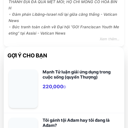
THÁNH ĐỊA ĐÃ QUÁ MỆT MỎI; HỌ CHỈ MONG CÓ HÒA BÌN
H
Đàm phán Libăng–Israel nối lại giữa căng thẳng - Vatican
News
Bức tranh toàn cảnh về Đại hội “GO! Franciscan Youth Me
eting” tại Assisi - Vatican News
Xem thêm...
GỢI Ý CHO BẠN
Mạnh Tử luận giải ứng dụng trong
cuộc sống (quyển Thượng)
220,000
Đ
Tôi gánh tội Ađam hay tôi đang là
Ađam?