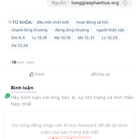
Nguồn :
tonggiaophanhue.org
TỪ KHÓA:
đầu môi chót lưỡi
hoạt động xã hội
chạnh lòng thương
động lòng thương
người thân cận
Đnl 6,4
Lv 19,18
Mc 10,19
Mc 12,31
Lc 10,33
Ga 13,34
19
lượt xem
Thích
Chia sẻ
Bình luận
Hãy bình luận với lòng bác ái, sự tôn trọng và tinh thần
hiệp nhất
Vui lòng đăng nhập vào Kristo Network để để lại bình
luận của bạn trong bài viết