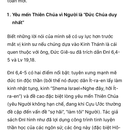
toàn mới.
Yêu mến Thiên Chúa vì Người là “Đức Chúa duy 
nhất”
Biết những lời nói của mình sẽ có uy lực hơn trước 
mắt vị kinh sư nếu chúng dựa vào Kinh Thánh là cái 
quen thuộc với ông, Đức Giê-su đã trích dẫn Đnl 6,4-
5 và Lv 19,18.
Đnl 6,4-5 có hai điểm nổi bật: tuyên xưng mạnh mẽ 
đức tin độc thần (bởi thế nó được dân Ít-ra-en lấy làm 
kinh nhật tụng, kinh “Shema Israel=Nghe đây, hỡi Ít-
ra-en”) và đề cao đặc biệt lòng yêu mến Thiên Chúa 
(yêu Người không hạn chế, đang khi Cựu Ước thường 
đề cập đến vấn đề “sợ hãi”, “làm tôi” Người). Tác giả 
sách Đnl hình như đã lợi dụng công trình tinh luyện 
thần học của các ngôn sứ; các ông này (đặc biệt Hô-