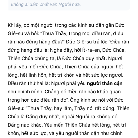
không ai dám chất vấn Người nữa.
Khi ấy, có một người trong các kinh sư đến gần Đức 
Giê-su và hỏi: “Thưa Thầy, trong mọi điều răn, điều 
răn nào đứng hàng đầu?” Đức Giê-su trả lời: “Điều răn 
đứng hàng đầu là: Nghe đây, hỡi Ít-ra-en, Đức Chúa, 
Thiên Chúa chúng ta, là Đức Chúa duy nhất. Ngươi 
phải yêu mến Đức Chúa, Thiên Chúa của ngươi, hết 
lòng, hết linh hồn, hết trí khôn và hết sức lực ngươi. 
Điều răn thứ hai là: Ngươi phải yêu 
người thân cận
như chính mình. Chẳng có điều răn nào khác quan 
trọng hơn các điều răn đó”. Ông kinh sư nói với Đức 
Giê-su: “Thưa Thầy, hay lắm, Thầy nói rất đúng. Thiên 
Chúa là Đấng duy nhất, ngoài Người ra không có 
Đấng nào khác. Yêu mến Thiên Chúa hết lòng, hết trí 
khôn, hết sức lực, và yêu 
người thân cận
 như chính 