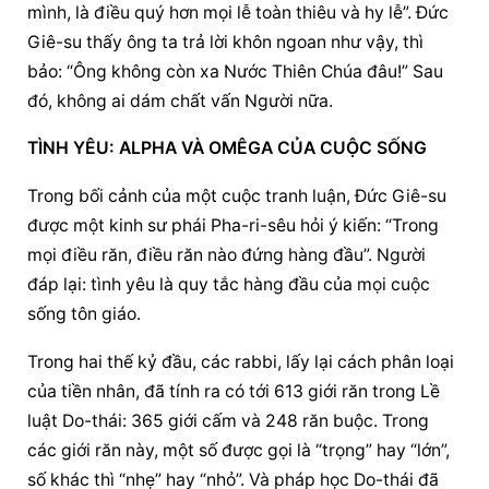
mình, là điều quý hơn mọi lễ toàn thiêu và hy lễ”. Đức 
Giê-su thấy ông ta trả lời khôn ngoan như vậy, thì 
bảo: “Ông không còn xa Nước Thiên Chúa đâu!” Sau 
đó, không ai dám chất vấn Người nữa.
TÌNH YÊU: ALPHA VÀ OMÊGA CỦA CUỘC SỐNG
Trong bối cảnh của một cuộc tranh luận, Đức Giê-su 
được một kinh sư phái Pha-ri-sêu hỏi ý kiến: “Trong 
mọi điều răn, điều răn nào đứng hàng đầu”. Người 
đáp lại: tình yêu là quy tắc hàng đầu của mọi cuộc 
sống tôn giáo.
Trong hai thế kỷ đầu, các rabbi, lấy lại cách phân loại 
của tiền nhân, đã tính ra có tới 613 giới răn trong Lề 
luật Do-thái: 365 giới cấm và 248 răn buộc. Trong 
các giới răn này, một số được gọi là “trọng” hay “lớn”, 
số khác thì “nhẹ” hay “nhỏ”. Và pháp học Do-thái đã 