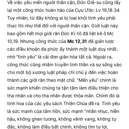
Về việc yêu mến người thân cận, Đức Giê-su cũng lấy 
lại một công thức hoàn hảo của Cựu Ước: Lv 19,18.34. 
Tuy nhiên, từ đây không ai bị loại khỏi tình yêu phải 
thực thi như thế đối với người thân cận. Giới luật này 
bao gồm hết mọi giới răn Đức Ki-tô đã liệt kê ở Mc 
10,19. Nhưng công thức của 
Mc 12,31
 đã giản lược 
các điều khoản đa phức ấy thành một luật duy nhất, 
nhờ “tình yêu” là cái đơn giản hóa tất cả. Ngoài ra, 
công thức cũng nhắm truyền tinh thần và sự sống vào 
cho một bộ xương luật pháp chỉ chú ý đến việc hoàn 
thành các giới răn theo mặt chữ. “Mến yêu” chính là 
sức mạnh khiến chúng ta tận tâm làm điều thiện cho 
tha nhân và cho tha nhân được thỏa mãn. Chính đó là 
tinh hoa của các yêu sách Thiên Chúa đề ra. Tình yêu 
là sức mạnh của tâm hồn, sức mạnh “nhẫn nhục, hiền 
hậu, không ghen tương, không vênh vang, không tự 
đắc, không làm điều bất chính, không tìm tư lợi, 