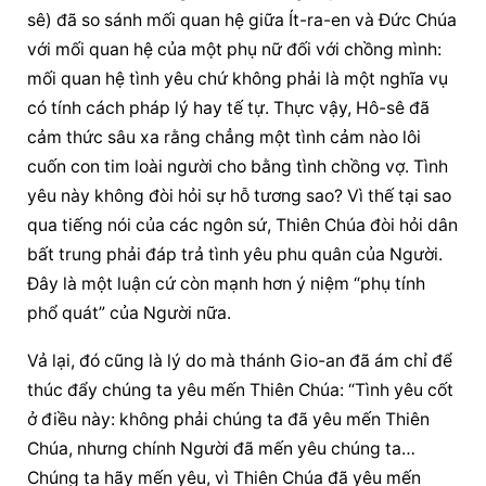
sê) đã so sánh mối quan hệ giữa Ít-ra-en và Đức Chúa 
với mối quan hệ của một phụ nữ đối với chồng mình: 
mối quan hệ tình yêu chứ không phải là một nghĩa vụ 
có tính cách pháp lý hay tế tự. Thực vậy, Hô-sê đã 
cảm thức sâu xa rằng chẳng một tình cảm nào lôi 
cuốn con tim loài người cho bằng tình chồng vợ. Tình 
yêu này không đòi hỏi sự hỗ tương sao? Vì thế tại sao 
qua tiếng nói của các ngôn sứ, Thiên Chúa đòi hỏi dân 
bất trung phải đáp trả tình yêu phu quân của Người. 
Đây là một luận cứ còn mạnh hơn ý niệm “phụ tính 
phổ quát” của Người nữa.
Vả lại, đó cũng là lý do mà thánh Gio-an đã ám chỉ để 
thúc đẩy chúng ta yêu mến Thiên Chúa: “Tình yêu cốt 
ở điều này: không phải chúng ta đã yêu mến Thiên 
Chúa, nhưng chính Người đã mến yêu chúng ta… 
Chúng ta hãy mến yêu, vì Thiên Chúa đã yêu mến 