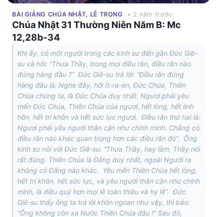
BÀI GIẢNG CHÚA NHẬT, LỄ TRỌNG
• 2 năm trước
Chúa Nhật 31 Thường Niên Năm B: Mc
12,28b-34
Khi ấy, có một người trong các kinh sư đến gần Đức Giê-
su và hỏi: “Thưa Thầy, trong mọi điều răn, điều răn nào
đứng hàng đầu ?” Đức Giê-su trả lời: “Điều răn đứng
hàng đầu là: Nghe đây, hỡi Ít-ra-en, Đức Chúa, Thiên
Chúa chúng ta, là Đức Chúa duy nhất. Ngươi phải yêu
mến Đức Chúa, Thiên Chúa của ngươi, hết lòng, hết linh
hồn, hết trí khôn và hết sức lực ngươi. Điều răn thứ hai là:
Ngươi phải yêu người thân cận như chính mình. Chẳng có
điều răn nào khác quan trọng hơn các điều răn đó”. Ông
kinh sư nói với Đức Giê-su: “Thưa Thầy, hay lắm, Thầy nói
rất đúng. Thiên Chúa là Đấng duy nhất, ngoài Người ra
không có Đấng nào khác. Yêu mến Thiên Chúa hết lòng,
hết trí khôn, hết sức lực, và yêu người thân cận như chính
mình, là điều quý hơn mọi lễ toàn thiêu và hy lễ”. Đức
Giê-su thấy ông ta trả lời khôn ngoan như vậy, thì bảo:
“Ông không còn xa Nước Thiên Chúa đâu !” Sau đó,