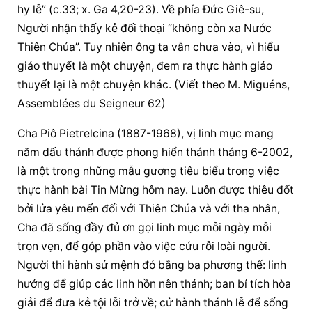
hy lễ” (c.33; x. Ga 4,20-23). Về phía Đức Giê-su, 
Người nhận thấy kẻ đối thoại “không còn xa Nước 
Thiên Chúa”. Tuy nhiên ông ta vẫn chưa vào, vì hiểu 
giáo thuyết là một chuyện, đem ra thực hành giáo 
thuyết lại là một chuyện khác. (Viết theo M. Miguéns, 
Assemblées du Seigneur 62)
Cha Piô Pietrelcina (1887-1968), vị linh mục mang 
năm dấu thánh được phong hiển thánh tháng 6-2002, 
là một trong những mẫu gương tiêu biểu trong việc 
thực hành bài Tin Mừng hôm nay. Luôn được thiêu đốt 
bởi lửa yêu mến đối với Thiên Chúa và với tha nhân, 
Cha đã sống đầy đủ ơn gọi linh mục mỗi ngày mỗi 
trọn vẹn, để góp phần vào việc cứu rỗi loài người. 
Người thi hành sứ mệnh đó bằng ba phương thế: linh 
hướng để giúp các linh hồn nên thánh; ban bí tích hòa 
giải để đưa kẻ tội lỗi trở về; cử hành thánh lễ để sống 