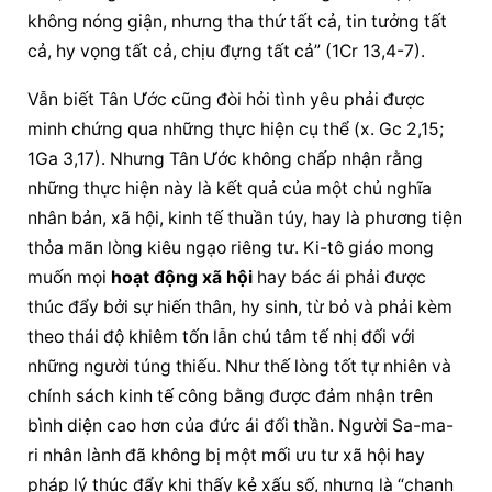
không nóng giận, nhưng tha thứ tất cả, tin tưởng tất 
cả, hy vọng tất cả, chịu đựng tất cả” (1Cr 13,4-7).
Vẫn biết Tân Ước cũng đòi hỏi tình yêu phải được 
minh chứng qua những thực hiện cụ thể (x. Gc 2,15; 
1Ga 3,17). Nhưng Tân Ước không chấp nhận rằng 
những thực hiện này là kết quả của một chủ nghĩa 
nhân bản, xã hội, kinh tế thuần túy, hay là phương tiện 
thỏa mãn lòng kiêu ngạo riêng tư. Ki-tô giáo mong 
muốn mọi 
hoạt động xã hội
 hay bác ái phải được 
thúc đẩy bởi sự hiến thân, hy sinh, từ bỏ và phải kèm 
theo thái độ khiêm tốn lẫn chú tâm tế nhị đối với 
những người túng thiếu. Như thế lòng tốt tự nhiên và 
chính sách kinh tế công bằng được đảm nhận trên 
bình diện cao hơn của đức ái đối thần. Người Sa-ma-
ri nhân lành đã không bị một mối ưu tư xã hội hay 
pháp lý thúc đẩy khi thấy kẻ xấu số, nhưng là “chạnh 