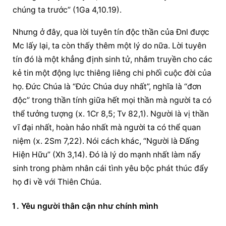
chúng ta trước” (1Ga 4,10.19).
Nhưng ở đây, qua lời tuyên tín độc thần của Đnl được 
Mc lấy lại, ta còn thấy thêm một lý do nữa. Lời tuyên 
tín đó là một khẳng định sinh tử, nhắm truyền cho các 
kẻ tin một động lực thiêng liêng chi phối cuộc đời của 
họ. Đức Chúa là “Đức Chúa duy nhất”, nghĩa là “đơn 
độc” trong thần tính giữa hết mọi thần mà người ta có 
thể tưởng tượng (x. 1Cr 8,5; Tv 82,1). Người là vị thần 
vĩ đại nhất, hoàn hảo nhất mà người ta có thể quan 
niệm (x. 2Sm 7,22). Nói cách khác, “Người là Đấng 
Hiện Hữu” (Xh 3,14). Đó là lý do mạnh nhất làm nẩy 
sinh trong phàm nhân cái tình yêu bộc phát thúc đẩy 
họ đi về với Thiên Chúa.
Yêu 
người thân cận
 như chính mình