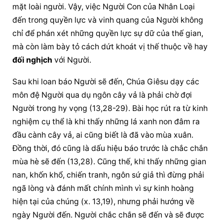
mặt loài người. Vậy, việc Người Con của Nhân Loại 
đến trong quyền lực và vinh quang của Người không 
chỉ để phán xét những quyền lực sự dữ của thế gian, 
mà còn làm bày tỏ cách dứt khoát vị thế thuộc về hay 
đối nghịch
 với Người.
Sau khi loan báo Người sẽ đến, Chúa Giêsu dạy các 
môn đệ Người qua dụ ngôn cây vả là phải chờ đợi 
Người trong hy vọng (13,28-29). Bài học rút ra từ kinh 
nghiệm cụ thể là khi thấy những lá xanh non đâm ra 
đầu cành cây vả, ai cũng biết là đã vào mùa xuân. 
Đồng thời, đó cũng là dấu hiệu báo trước là chắc chắn 
mùa hè sẽ đến (13,28). Cũng thế, khi thấy những gian 
nan, khốn khổ, chiến tranh, ngôn sứ giả thì đừng phải 
ngã lòng và đánh mất chính mình vì sự kinh hoàng 
hiện tại của chúng (x. 13,19), nhưng phải hướng về 
ngày Người đến. Người chắc chắn sẽ đến và sẽ được 