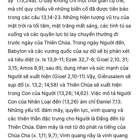
ấy” (13,24a). Ở đây không chỉ một thời gian cụ thể, 
mà chỉ quy chiếu về những biến cố đã được tiên báo 
trong các câu 13,14-23. Những hiện tượng vũ trụ của 
mặt trời ra tối tăm, mặt trăng mất sáng, các tinh tú sa 
xuống và các quyền lực bị lay chuyển thường đi 
trước ngày của Thiên Chúa. Trong ngày Người đến, 
Babylon và các vương quốc của sự dữ sẽ bị phán xét 
và tiêu diệt (x. Is 13,9-11; Ezek 32,7-8; Gioel 2,10, 31; 
3,15; Amos 8,9); sau đó, dung nhan và sức mạnh của 
Người sẽ xuất hiện (Gioel 2,10-11).Vậy, Giêrusalem sẽ 
sụp đổ (x. 13,2; 14,58) và Thiên Chúa sẽ xuất hiện 
trong Con của Người (13,26; 14,62). Việc mô tả Người 
Con của Nhân Loại đến (13,26) ám chỉ Đaniel 7,13. 
Những yếu tố: đám mây, quyền lực, vinh quang và 
các thiên thần đặc trưng cho Người là Đấng đến từ 
Thiên Chúa. Đám mây là nơi từ đó phát ra tiếng của 
Chúa Cha (x. 1,11; 9,7); Vinh quang nầy là vinh quang 