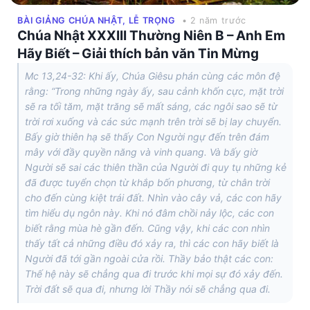
BÀI GIẢNG CHÚA NHẬT, LỄ TRỌNG
• 2 năm trước
Chúa Nhật XXXIII Thường Niên B – Anh Em
Hãy Biết – Giải thích bản văn Tin Mừng
Mc 13,24-32: Khi ấy, Chúa Giêsu phán cùng các môn đệ
rằng: “Trong những ngày ấy, sau cảnh khốn cực, mặt trời
sẽ ra tối tăm, mặt trăng sẽ mất sáng, các ngôi sao sẽ từ
trời rơi xuống và các sức mạnh trên trời sẽ bị lay chuyển.
Bấy giờ thiên hạ sẽ thấy Con Người ngự đến trên đám
mây với đầy quyền năng và vinh quang. Và bấy giờ
Người sẽ sai các thiên thần của Người đi quy tụ những kẻ
đã được tuyển chọn từ khắp bốn phương, từ chân trời
cho đến cùng kiệt trái đất. Nhìn vào cây vả, các con hãy
tìm hiểu dụ ngôn này. Khi nó đâm chồi nảy lộc, các con
biết rằng mùa hè gần đến. Cũng vậy, khi các con nhìn
thấy tất cả những điều đó xảy ra, thì các con hãy biết là
Người đã tới gần ngoài cửa rồi. Thầy bảo thật các con:
Thế hệ này sẽ chẳng qua đi trước khi mọi sự đó xảy đến.
Trời đất sẽ qua đi, nhưng lời Thầy nói sẽ chẳng qua đi.