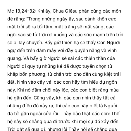
Mc 13,24-32: Khi ấy, Chúa Giêsu phán cùng các môn 
đệ rằng: “Trong những ngày ấy, sau cảnh khốn cực, 
mặt trời sẽ ra tối tăm, mặt trăng sẽ mất sáng, các 
ngôi sao sẽ từ trời rơi xuống và các sức mạnh trên trời 
sẽ bị lay chuyển. Bấy giờ thiên hạ sẽ thấy Con Người 
ngự đến trên đám mây với đầy quyền năng và vinh 
quang. Và bấy giờ Người sẽ sai các thiên thần của 
Người đi quy tụ những kẻ đã được tuyển chọn từ 
khắp bốn phương, từ chân trời cho đến cùng kiệt trái 
đất. Nhìn vào cây vả, các con hãy tìm hiểu dụ ngôn 
này. Khi nó đâm chồi nảy lộc, các con biết rằng mùa 
hè gần đến. Cũng vậy, khi các con nhìn thấy tất cả 
những điều đó xảy ra, thì các con hãy biết là Người 
đã tới gần ngoài cửa rồi. Thầy bảo thật các con: Thế 
hệ này sẽ chẳng qua đi trước khi mọi sự đó xảy đến. 
Trời đất sẽ qua đi, nhưng lời Thầy nói sẽ chẳng qua 