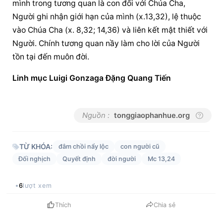
mình trong tương quan là con đối với Chúa Cha, 
Người ghi nhận giới hạn của mình (x.13,32), lệ thuộc 
vào Chúa Cha (x. 8,32; 14,36) và liên kết mật thiết với 
Người. Chính tương quan nầy làm cho lời của Người 
tồn tại đến muôn đời.
Linh mục Luigi Gonzaga Đặng Quang Tiến
Nguồn :
tonggiaophanhue.org
TỪ KHÓA:
đâm chồi nẩy lộc
con người cũ
Đối nghịch
Quyết định
đời người
Mc 13,24
6
lượt xem
Thích
Chia sẻ