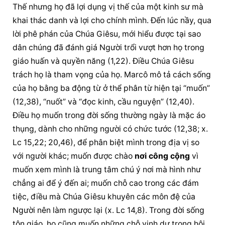
Thế nhưng họ đã lợi dụng vị thế của một kinh sư mà 
khai thác danh và lợi cho chính mình. Đến lúc nầy, qua 
lời phê phán của Chúa Giêsu, mới hiểu được tại sao 
dân chúng đã đánh giá Người trổi vượt hơn họ trong 
giáo huấn và quyền năng (1,22). Điều Chúa Giêsu 
trách họ là tham vọng của họ. Marcô mô tả cách sống 
của họ bằng ba động từ ở thể phân từ hiện tại “muốn” 
(12,38), “nuốt” và “đọc kinh, cầu nguyện” (12,40). 
Điều họ muốn trong đời sống thường ngày là mặc áo 
thụng, dành cho những người có chức tước (12,38; x. 
Lc 15,22; 20,46), để phân biệt mình trong địa vị so 
với người khác; muốn được chào 
nơi công cộng
 vì 
muốn xem mình là trung tâm chú ý nơi mà hình như 
chẳng ai để ý đến ai; muốn chỗ cao trong các đám 
tiệc, điều mà Chúa Giêsu khuyên các môn đệ của 
Người nên làm ngược lại (x. Lc 14,8). Trong đời sống 
tôn giáo, họ cũng muốn những chỗ vinh dự trong hội 