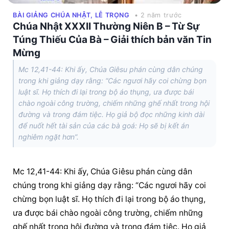
BÀI GIẢNG CHÚA NHẬT, LỄ TRỌNG
• 2 năm trước
Chúa Nhật XXXII Thường Niên B – Từ Sự
Túng Thiếu Của Bà – Giải thích bản văn Tin
Mừng
Mc 12,41-44: Khi ấy, Chúa Giêsu phán cùng dân chúng
trong khi giảng dạy rằng: “Các ngươi hãy coi chừng bọn
luật sĩ. Họ thích đi lại trong bộ áo thụng, ưa được bái
chào ngoài công trường, chiếm những ghế nhất trong hội
đường và trong đám tiệc. Họ giả bộ đọc những kinh dài
để nuốt hết tài sản của các bà goá: Họ sẽ bị kết án
nghiêm ngặt hơn”.
Mc 12,41-44: Khi ấy, Chúa Giêsu phán cùng dân 
chúng trong khi giảng dạy rằng: “Các ngươi hãy coi 
chừng bọn luật sĩ. Họ thích đi lại trong bộ áo thụng, 
ưa được bái chào ngoài công trường, chiếm những 
ghế nhất trong hội đường và trong đám tiệc. Họ giả 