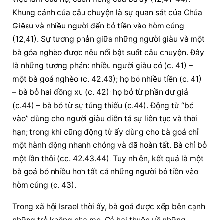
Khung cảnh của câu chuyện là sự quan sát của Chúa 
Giêsu và nhiều người đến bỏ tiền vào hòm cúng 
(12,41). Sự tương phản giữa những người giàu và một 
bà góa nghèo được nêu nổi bật suốt câu chuyện. Đây 
là những tương phản: nhiều người giàu có (c. 41) – 
một bà goá nghèo (c. 42.43); họ bỏ nhiều tiền (c. 41) 
– bà bỏ hai đồng xu (c. 42); họ bỏ từ phần dư giả 
(c.44) – bà bỏ từ sự túng thiếu (c.44). Động từ “bỏ 
vào” dùng cho người giàu diễn tả sự liên tục và thời 
hạn; trong khi cũng động từ ấy dùng cho bà goá chỉ 
một hành động nhanh chóng và đã hoàn tất. Bà chỉ bỏ 
một lần thôi (cc. 42.43.44). Tuy nhiên, kết quả là một 
bà goá bỏ nhiều hơn tất cả những người bỏ tiền vào 
hòm cúng (c. 43).
Trong xã hội Israel thời ấy, bà goá được xếp bên cạnh 
những trẻ không cha mẹ. Cả hai thuộc về những 