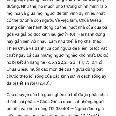
đường. Như thế, họ muốn phô trương chính mình ra ở 
mọi nơi và giữa mọi người để tìm vinh dự nhiều nhất 
có thể từ phía con người. Về việc làm, Chúa Giêsu 
trưng dẫn hai hành động cụ thể: nuốt nhà cửa của bà 
góa và giả bộ đọc kinh lâu giờ (1,40). Hai hành động 
nầy gắn liền với nhau. Làm như thế là họ khai thác 
Thiên Chúa và đánh lừa con người để kiếm lợi lộc vật 
chất ngay cả của những người nghèo khó nhất. Do đó 
họ bị kết án nặng nề (x. Xh 22,21-23; Is 1,17; 10,1-2). 
Chúa Giêsu muốn các môn đệ của Người đừng bắt 
chước theo lối sống của các kinh sư, vì cách sống ấy 
đã bị kết án rồi (12,40).
Câu chuyện của bà goá nghèo có thể được phân chia 
thành hai phần: – Chúa Giêsu quan sát những người 
bỏ tiền vào hòm cúng (12,38-40); – Người đánh giá 
việc làm của họ, cách riêng của bà ấy (12,41-44). 