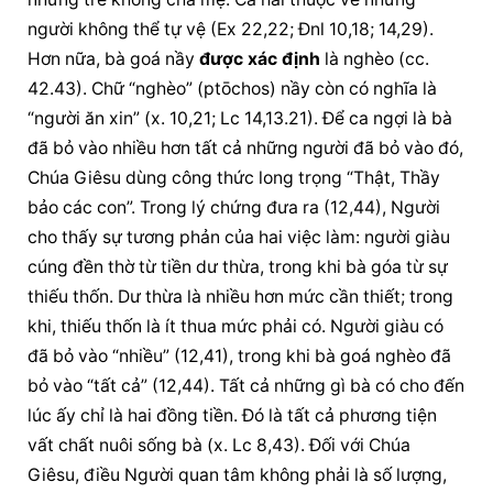
người không thể tự vệ (Ex 22,22; Đnl 10,18; 14,29). 
Hơn nữa, bà goá nầy 
được xác định
 là nghèo (cc. 
42.43). Chữ “nghèo” (ptōchos) nầy còn có nghĩa là 
“người ăn xin” (x. 10,21; Lc 14,13.21). Để ca ngợi là bà 
đã bỏ vào nhiều hơn tất cả những người đã bỏ vào đó, 
Chúa Giêsu dùng công thức long trọng “Thật, Thầy 
bảo các con”. Trong lý chứng đưa ra (12,44), Người 
cho thấy sự tương phản của hai việc làm: người giàu 
cúng đền thờ từ tiền dư thừa, trong khi bà góa từ sự 
thiếu thốn. Dư thừa là nhiều hơn mức cần thiết; trong 
khi, thiếu thốn là ít thua mức phải có. Người giàu có 
đã bỏ vào “nhiều” (12,41), trong khi bà goá nghèo đã 
bỏ vào “tất cả” (12,44). Tất cả những gì bà có cho đến 
lúc ấy chỉ là hai đồng tiền. Đó là tất cả phương tiện 
vất chất nuôi sống bà (x. Lc 8,43). Đối với Chúa 
Giêsu, điều Người quan tâm không phải là số lượng, 