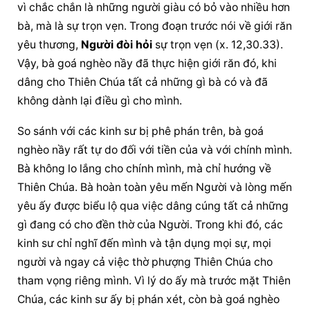
vì chắc chắn là những người giàu có bỏ vào nhiều hơn 
bà, mà là sự trọn vẹn. Trong đoạn trước nói về giới răn 
yêu thương, 
Người đòi hỏi
 sự trọn vẹn (x. 12,30.33). 
Vậy, bà goá nghèo nầy đã thực hiện giới răn đó, khi 
dâng cho Thiên Chúa tất cả những gì bà có và đã 
không dành lại điều gì cho mình.
So sánh với các kinh sư bị phê phán trên, bà goá 
nghèo nầy rất tự do đối với tiền của và với chính mình. 
Bà không lo lắng cho chính mình, mà chỉ hướng về 
Thiên Chúa. Bà hoàn toàn yêu mến Người và lòng mến 
yêu ấy được biểu lộ qua việc dâng cúng tất cả những 
gì đang có cho đền thờ của Người. Trong khi đó, các 
kinh sư chỉ nghĩ đến mình và tận dụng mọi sự, mọi 
người và ngay cả việc thờ phượng Thiên Chúa cho 
tham vọng riêng mình. Vì lý do ấy mà trước mặt Thiên 
Chúa, các kinh sư ấy bị phán xét, còn bà goá nghèo 