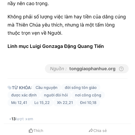
nầy nên cao trọng.
Không phải số lượng việc làm hay tiền của dâng cúng 
mà Thiên Chúa yêu thích, nhưng là một tấm lòng 
thuộc trọn vẹn về Người.
Linh mục Luigi Gonzaga Đặng Quang Tiến
Nguồn :
tonggiaophanhue.org
TỪ KHÓA:
Cầu nguyện
đời sống tôn giáo
được xác định
người đòi hỏi
nơi công cộng
Mc 12,41
Lc 15,22
Xh 22,21
Đnl 10,18
13
lượt xem
Thích
Chia sẻ