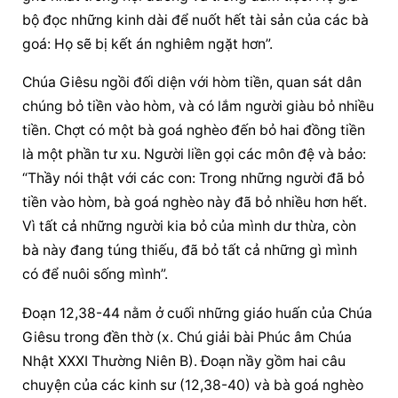
bộ đọc những kinh dài để nuốt hết tài sản của các bà 
goá: Họ sẽ bị kết án nghiêm ngặt hơn”.
Chúa Giêsu ngồi đối diện với hòm tiền, quan sát dân 
chúng bỏ tiền vào hòm, và có lắm người giàu bỏ nhiều 
tiền. Chợt có một bà goá nghèo đến bỏ hai đồng tiền 
là một phần tư xu. Người liền gọi các môn đệ và bảo: 
“Thầy nói thật với các con: Trong những người đã bỏ 
tiền vào hòm, bà goá nghèo này đã bỏ nhiều hơn hết. 
Vì tất cả những người kia bỏ của mình dư thừa, còn 
bà này đang túng thiếu, đã bỏ tất cả những gì mình 
có để nuôi sống mình”.
Đoạn 12,38-44 nằm ở cuối những giáo huấn của Chúa 
Giêsu trong đền thờ (x. Chú giải bài Phúc âm Chúa 
Nhật XXXI Thường Niên B). Đoạn nầy gồm hai câu 
chuyện của các kinh sư (12,38-40) và bà goá nghèo 