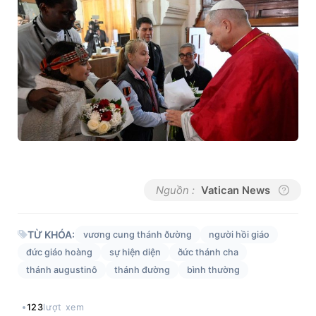
Nguồn :
Vatican News
TỪ KHÓA:
vương cung thánh ðường
người hồi giáo
đức giáo hoàng
sự hiện diện
ðức thánh cha
thánh augustinô
thánh đường
bình thường
123
lượt xem