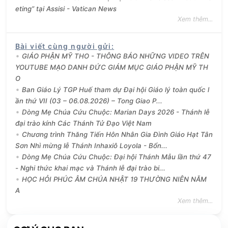
eting” tại Assisi - Vatican News
Xem thêm...
Bài viết cùng người gửi
:
GIÁO PHẬN MỸ THO - THÔNG BÁO NHỮNG VIDEO TRÊN
YOUTUBE MẠO DANH ĐỨC GIÁM MỤC GIÁO PHẬN MỸ TH
O
Ban Giáo Lý TGP Huế tham dự Đại hội Giáo lý toàn quốc l
ần thứ VII (03 – 06.08.2026) – Tong Giao P...
Dòng Mẹ Chúa Cứu Chuộc: Marian Days 2026 - Thánh lễ
đại trào kính Các Thánh Tử Đạo Việt Nam
Chương trình Thăng Tiến Hôn Nhân Gia Đình Giáo Hạt Tân
Sơn Nhì mừng lễ Thánh Inhaxiô Loyola - Bổn...
Dòng Mẹ Chúa Cứu Chuộc: Đại hội Thánh Mẫu lần thứ 47
- Nghi thức khai mạc và Thánh lễ đại trào bi...
HỌC HỎI PHÚC ÂM CHÚA NHẬT 19 THƯỜNG NIÊN NĂM
A
Xem thêm...