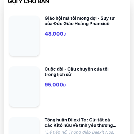
GỢI Ý CHO BẠN
Giáo hội mà tôi mong đợi - Suy tư
của Đức Giáo Hoàng Phanxicô
48,000
Đ
Cuộc đời - Câu chuyện của tôi
trong lịch sử
95,000
Đ
Tông huấn Dilexi Te : Gửi tất cả
các Kitô hữu về tình yêu thương
người nghèo
"Để tiếp nối Thông điệp Dilexit Nos,