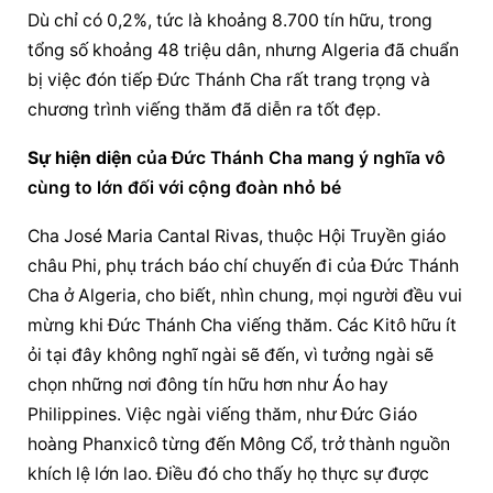
Dù chỉ có 0,2%, tức là khoảng 8.700 tín hữu, trong 
tổng số khoảng 48 triệu dân, nhưng Algeria đã chuẩn 
bị việc đón tiếp Đức Thánh Cha rất trang trọng và 
chương trình viếng thăm đã diễn ra tốt đẹp.
Sự hiện diện
 của Đức Thánh Cha mang ý nghĩa vô 
cùng to lớn đối với cộng đoàn nhỏ bé
Cha José Maria Cantal Rivas, thuộc Hội Truyền giáo 
châu Phi, phụ trách báo chí chuyến đi của Đức Thánh 
Cha ở Algeria, cho biết, nhìn chung, mọi người đều vui 
mừng khi Đức Thánh Cha viếng thăm. Các Kitô hữu ít 
ỏi tại đây không nghĩ ngài sẽ đến, vì tưởng ngài sẽ 
chọn những nơi đông tín hữu hơn như Áo hay 
Philippines. Việc ngài viếng thăm, như 
Đức Giáo 
hoàng
 Phanxicô từng đến Mông Cổ, trở thành nguồn 
khích lệ lớn lao. Điều đó cho thấy họ thực sự được 