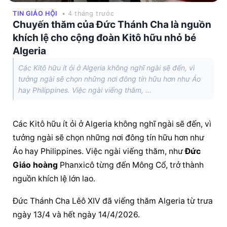
TIN GIÁO HỘI
• 4 tháng trước
Chuyến thăm của Đức Thánh Cha là nguồn
khích lệ cho cộng đoàn Kitô hữu nhỏ bé
Algeria
Các Kitô hữu ít ỏi ở Algeria không nghĩ ngài sẽ đến, vì
tưởng ngài sẽ chọn những nơi đông tín hữu hơn như Áo
hay Philippines. Việc ngài viếng thăm, ...
Các Kitô hữu ít ỏi ở Algeria không nghĩ ngài sẽ đến, vì 
tưởng ngài sẽ chọn những nơi đông tín hữu hơn như 
Áo hay Philippines. Việc ngài viếng thăm, như 
Đức 
Giáo hoàng
 Phanxicô từng đến Mông Cổ, trở thành 
nguồn khích lệ lớn lao.
Đức Thánh Cha Lêô XIV đã viếng thăm Algeria từ trưa 
ngày 13/4 và hết ngày 14/4/2026.