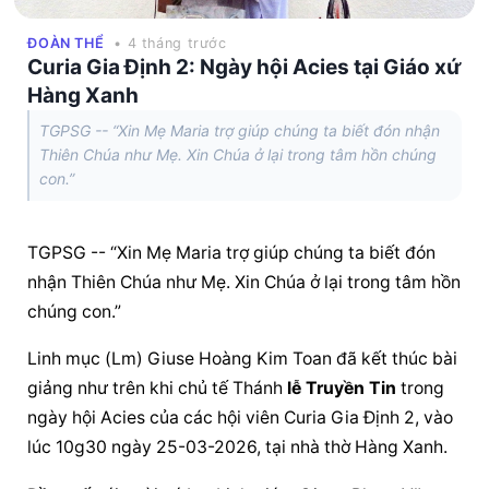
ĐOÀN THỂ
• 4 tháng trước
Curia Gia Định 2: Ngày hội Acies tại Giáo xứ
Hàng Xanh
TGPSG -- “Xin Mẹ Maria trợ giúp chúng ta biết đón nhận
Thiên Chúa như Mẹ. Xin Chúa ở lại trong tâm hồn chúng
con.”
TGPSG -- “Xin Mẹ Maria trợ giúp chúng ta biết đón 
nhận Thiên Chúa như Mẹ. Xin Chúa ở lại trong tâm hồn 
chúng con.”
Linh mục (Lm) Giuse Hoàng Kim Toan đã kết thúc bài 
giảng như trên khi chủ tế Thánh 
lễ Truyền Tin
 trong 
ngày hội Acies của các hội viên Curia Gia Định 2, vào 
lúc 10g30 ngày 25-03-2026, tại nhà thờ Hàng Xanh.