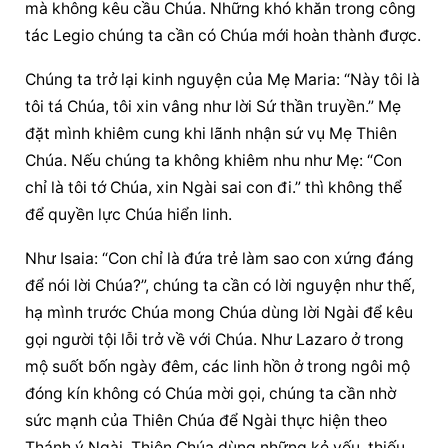
mà không kêu cầu Chúa. Những khó khăn trong công 
tác Legio chúng ta cần có Chúa mới hoàn thành được.
Chúng ta trở lại kinh nguyện của Mẹ Maria: “Này tôi là 
tôi tá Chúa, tôi xin vâng như lời Sứ thần truyền.” Mẹ 
đặt mình khiêm cung khi lãnh nhận sứ vụ Mẹ Thiên 
Chúa. Nếu chúng ta không khiêm nhu như Mẹ: “Con 
chỉ là tôi tớ Chúa, xin Ngài sai con đi.” thì không thể 
để quyền lực Chúa hiển linh.
Như Isaia: “Con chỉ là đứa trẻ làm sao con xứng đáng 
để nói lời Chúa?”, chúng ta cần có lời nguyện như thế, 
hạ mình trước Chúa mong Chúa dùng lời Ngài để kêu 
gọi người tội lỗi trở về với Chúa. Như Lazaro ở trong 
mộ suốt bốn ngày đêm, các linh hồn ở trong ngôi mộ 
đóng kín không có Chúa mời gọi, chúng ta cần nhờ 
sức mạnh của Thiên Chúa để Ngài thực hiện theo 
Thánh ý Ngài. Thiên Chúa dùng những kẻ yếu, thiếu 