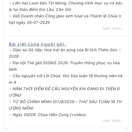
Liên hạt Loan báo Tin Mừng: Chương trình mục vụ và bác
ái tại Giáo điểm Doi Lầu, Cần Giờ
Giới Doanh nhân Công giáo sinh hoạt và Thánh lễ Chúa n
hật ngày 26-07-2026
Xem thêm...
Bài viết cùng người gửi
:
Giáo xứ Gò Vấp: Hoa trái ân sủng của Bí tích Thêm Sức –
2026
Đại hội Thế giới SIGNIS 2026: Truyền thông phục vụ hòa
bình
Cầu nguyện với Lời Chúa: thứ Sáu tuần 18 thường niên nă
m A
NĂM THỜI ĐIỂM ĐỂ CẦU NGUYỆN KHI ĐANG ĐI TRÊN Đ
ƯỜNG
TỪ BỎ CHÍNH MÌNH (07/8/2026 – THỨ SÁU TUẦN 18 TH
ƯỜNG NIÊN)
Ngày 06/08: Chúa Hiển Dung (+video)
Xem thêm...