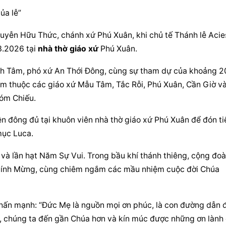
ủa lễ”
uyễn Hữu Thức, chánh xứ Phú Xuân, khi chủ tế Thánh lễ Acies
3.2026 tại 
nhà thờ giáo xứ
 Phú Xuân.
nh Tâm, phó xứ An Thới Đông, cùng sự tham dự của khoảng 2
um thuộc các giáo xứ Mẫu Tâm, Tắc Rỗi, Phú Xuân, Cần Giờ và
Xóm Chiếu.
ện đông đủ tại khuôn viên 
nhà thờ giáo xứ
 Phú Xuân để đón ti
mục Luca.
và lần hạt Năm Sự Vui. Trong bầu khí thánh thiêng, cộng đoà
 Kính Mừng, cùng chiêm ngắm các mầu nhiệm cuộc đời Chúa 
, nhấn mạnh: “Đức Mẹ là nguồn mọi ơn phúc, là con đường dẫn đ
ẹ, chúng ta đến gần Chúa hơn và kín múc được những ơn lành 