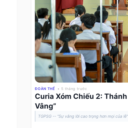
ĐOÀN THỂ
• 5 tháng trước
Curia Xóm Chiếu 2: Thánh 
Vâng”
TGPSG -- “Sự vâng lời cao trọng hơn mọi của lễ”