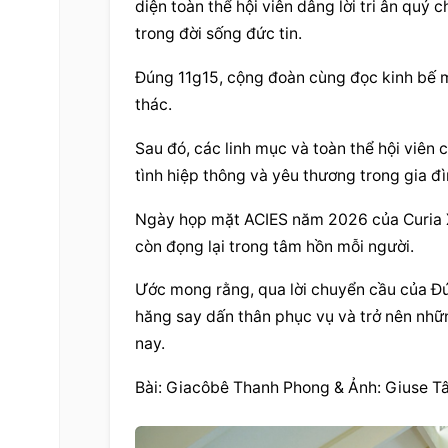
diện toàn thể hội viên dâng lời tri ân quý
trong đời sống đức tin.
Đúng 11g15, cộng đoàn cùng đọc kinh bế mạ
thác.
Sau đó, các linh mục và toàn thể hội viên 
tình hiệp thông và yêu thương trong gia đ
Ngày họp mặt ACIES năm 2026 của Curia X
còn đọng lại trong tâm hồn mỗi người.
Ước mong rằng, qua lời chuyển cầu của Đức 
hăng say dấn thân phục vụ và trở nên nhữ
nay.
Bài: Giacôbê Thanh Phong & Ảnh: Giuse 