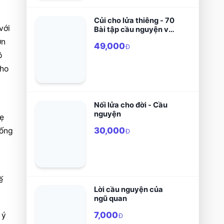
Củi cho lửa thiêng - 70
với 
Bài tập cầu nguyện với
con tim
n 
49,000
Đ
 
ho 
Nối lửa cho đời - Cầu
nguyện
ẹ 
30,000
ống 
Đ
 
Lời cầu nguyện của
ngũ quan
7,000
ý 
Đ