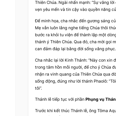
Thiên Chúa. Ngài nhấn mạnh: “Sự vâng lời c
vẹn yêu mến và tin cậy vào quyền năng củ
Để minh họa, cha nhắc đến gương sáng của
Mẹ vẫn luôn lắng nghe tiếng Chúa thôi thú
bước ra khỏi tu viện để thành lập một dòn
thánh ý Thiên Chúa. Qua đó, cha mời gọi m
can đảm đáp lại bằng đời sống vâng phục.
Cha nhắc lại lời Kinh Thánh: “Này con xin đ
trong tâm hồn mỗi người, để cho ý Chúa đượ
nhận ra vinh quang của Thiên Chúa qua đời
sống động, đúng như lời thánh Phaolô: “Tôi
tôi”.
Thánh lễ tiếp tục với phần 
Phụng vụ Thán
Trước khi kết thúc Thánh lễ, ông Tôma Aq