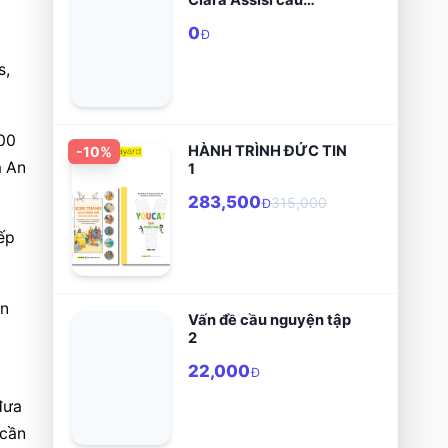
nguyện
0
Đ
, 
00 
HÀNH TRÌNH ĐỨC TIN
-
10
%
 An 
1
283,500
315,000
Đ
ếp 
n 
Vấn đề cầu nguyện tập
2
22,000
Đ
ưa 
cần 