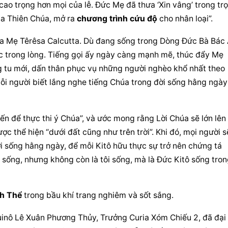
ao trọng hơn mọi của lễ. Đức Mẹ đã thưa ‘Xin vâng’ trong trọ
a Thiên Chúa, mở ra 
chương trình cứu độ
 cho nhân loại”.
 Mẹ Têrêsa Calcutta. Dù đang sống trong Dòng Đức Bà Bác Á
c trong lòng. Tiếng gọi ấy ngày càng mạnh mẽ, thúc đẩy Mẹ 
g tu mới, dấn thân phục vụ những người nghèo khổ nhất theo 
ỗi người biết lắng nghe tiếng Chúa trong đời sống hằng ngày 
ến để thực thi ý Chúa”, và ước mong rằng Lời Chúa sẽ lớn lên 
c thể hiện “dưới đất cũng như trên trời”. Khi đó, mọi người sẽ
 sống hằng ngày, để mỗi Kitô hữu thực sự trở nên chứng tá 
 sống, nhưng không còn là tôi sống, mà là Đức Kitô sống tron
h Thể
 trong bầu khí trang nghiêm và sốt sắng.
uinô Lê Xuân Phương Thủy, Trưởng Curia Xóm Chiếu 2, đã đại 