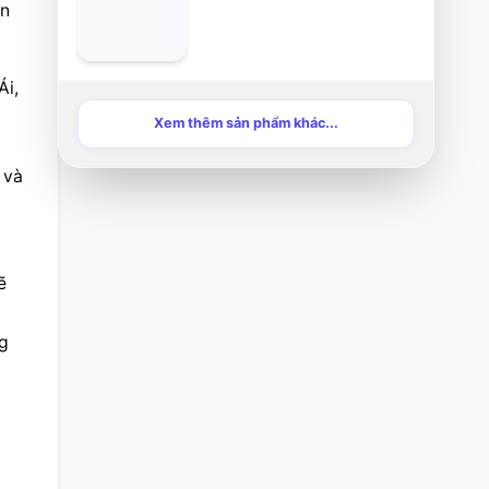
n 
i, 
Xem thêm sản phẩm khác...
và 
 
g 