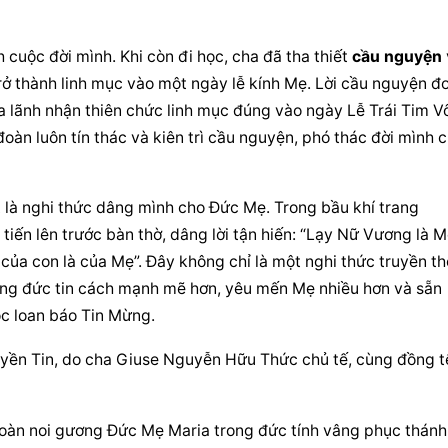
cuộc đời mình. Khi còn đi học, cha đã tha thiết 
cầu nguyện
 
ở thành linh mục vào một ngày lễ kính Mẹ. Lời 
cầu nguyện
 đơ
a lãnh nhận thiên chức linh mục đúng vào ngày Lễ Trái Tim Vô
àn luôn tín thác và kiên trì cầu nguyện, phó thác đời mình c
là nghi thức dâng mình cho Đức Mẹ. Trong bầu khí trang 
tiến lên trước bàn thờ, dâng lời tận hiến: “Lạy Nữ Vương là M
của con là của Mẹ”. Đây không chỉ là một nghi thức truyền th
ống đức tin cách mạnh mẽ hơn, yêu mến Mẹ nhiều hơn và sẵn 
ộc loan báo Tin Mừng.
uyền Tin, do cha Giuse Nguyễn Hữu Thức chủ tế, cùng đồng tế
đoàn noi gương Đức Mẹ Maria trong đức tính vâng phục thánh 