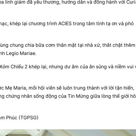
 cha linh giám đã yêu thương, hướng dẫn và đồng hành với Curia
c, khép lại chương trình ACIES trong tâm tình tạ ơn và phó 
cùng chung chia bữa cơm thân mật tại nhà xứ, thắt chặt thêm 
ình Legio Mariae.
óm Chiếu 2 khép lại, nhưng dư âm của ân sủng và niềm vui v
Mẹ Maria, mỗi hội viên sẽ luôn trung thành với lời tận hiến, 
ng chứng nhân sống động của Tin Mừng giữa lòng thế giới hô
Tâm Phúc (TGPSG)