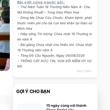
Bài viết cùng người gửi
:
Thứ Năm Tuần 18 Thường Niên Năm A- Che
Mà Không Khuất – Tong Giao Phan Hue
Dòng Mẹ Chúa Cứu Chuộc: Khám bệnh, phát
thuốc miễn phí cho bà con khó khăn tại Giáo xứ
Minh Hòa
Hiệp sống Tin mừng: Chúa nhật 19 Thường ni
ên năm A
Bài giảng Chúa nhật cho thiếu nhi: Chúa nhật
19 Thường niên năm A
Tông Đồ Cầu Nguyện, Ngày 06/08/2026
TRỒNG CÂY ĐỨC TIN, VUN XỚI NIỀM HY VỌ
NG
Xem thêm...
GỢI Ý CHO BẠN
15 ngày cùng với thánh
Clara Assisi cầu