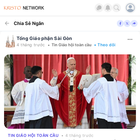
Chia Sẻ Ngắn
Tổng Giáo phận Sài Gòn
•
4 tháng trước
Tin Giáo hội toàn cầu
• Theo dõi
TIN GIÁO HỘI TOÀN CẦU
• 4 tháng trước