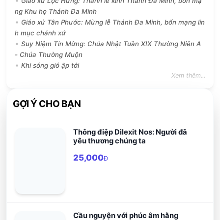
Giáo xứ Lộc Hưng: Thánh lễ kính Thánh Đa Minh, bổn mạ
ng Khu họ Thánh Đa Minh
Giáo xứ Tân Phước: Mừng lễ Thánh Đa Minh, bổn mạng lin
h mục chánh xứ
Suy Niệm Tin Mừng: Chúa Nhật Tuần XIX Thường Niên A
- Chúa Thường Muộn
Khi sóng gió ập tới
Xem thêm...
GỢI Ý CHO BẠN
Thông điệp Dilexit Nos: Người đã
yêu thương chúng ta
25,000
Đ
Cầu nguyện với phúc âm hằng