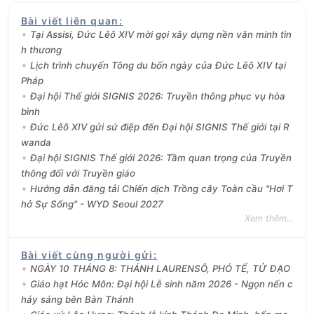
Bài viết liên quan
:
Tại Assisi, Đức Lêô XIV mời gọi xây dựng nền văn minh tìn
h thương
Lịch trình chuyến Tông du bốn ngày của Đức Lêô XIV tại
Pháp
Đại hội Thế giới SIGNIS 2026: Truyền thông phục vụ hòa
bình
Đức Lêô XIV gửi sứ điệp đến Đại hội SIGNIS Thế giới tại R
wanda
Đại hội SIGNIS Thế giới 2026: Tầm quan trọng của Truyền
thông đối với Truyền giáo
Hướng dẫn đăng tải Chiến dịch Trồng cây Toàn cầu "Hơi T
hở Sự Sống" - WYD Seoul 2027
Xem thêm...
Bài viết cùng người gửi
:
NGÀY 10 THÁNG 8: THÁNH LAURENSÔ, PHÓ TẾ, TỬ ĐẠO
Giáo hạt Hóc Môn: Đại hội Lễ sinh năm 2026 - Ngọn nến c
háy sáng bên Bàn Thánh