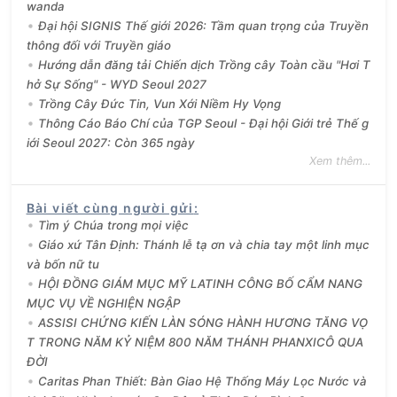
wanda
Đại hội SIGNIS Thế giới 2026: Tầm quan trọng của Truyền
thông đối với Truyền giáo
Hướng dẫn đăng tải Chiến dịch Trồng cây Toàn cầu "Hơi T
hở Sự Sống" - WYD Seoul 2027
Trồng Cây Đức Tin, Vun Xới Niềm Hy Vọng
Thông Cáo Báo Chí của TGP Seoul - Đại hội Giới trẻ Thế g
iới Seoul 2027: Còn 365 ngày
Xem thêm...
Bài viết cùng người gửi
:
Tìm ý Chúa trong mọi việc
Giáo xứ Tân Định: Thánh lễ tạ ơn và chia tay một linh mục
và bốn nữ tu
HỘI ĐỒNG GIÁM MỤC MỸ LATINH CÔNG BỐ CẨM NANG
MỤC VỤ VỀ NGHIỆN NGẬP
ASSISI CHỨNG KIẾN LÀN SÓNG HÀNH HƯƠNG TĂNG VỌ
T TRONG NĂM KỶ NIỆM 800 NĂM THÁNH PHANXICÔ QUA
ĐỜI
Caritas Phan Thiết: Bàn Giao Hệ Thống Máy Lọc Nước và