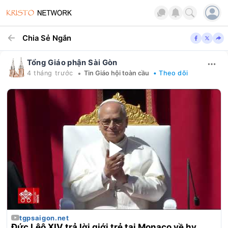
Chia Sẻ Ngắn
Tổng Giáo phận Sài Gòn
•
4 tháng trước
Tin Giáo hội toàn cầu
• Theo dõi
tgpsaigon.net
Đức Lêô XIV trả lời giới trẻ tại Monaco về hy