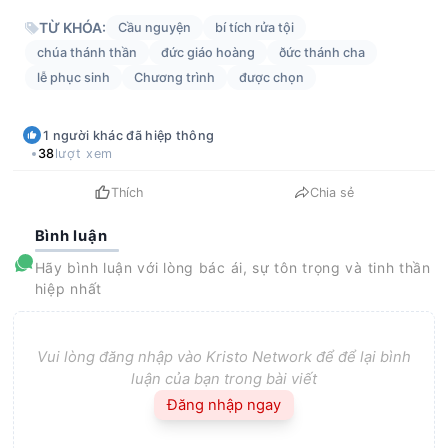
TỪ KHÓA:
Cầu nguyện
bí tích rửa tội
chúa thánh thần
đức giáo hoàng
ðức thánh cha
lễ phục sinh
Chương trình
được chọn
1
người khác
đã hiệp thông
38
lượt xem
Thích
Chia sẻ
Bình luận
Hãy bình luận với lòng bác ái, sự tôn trọng và tinh thần
hiệp nhất
Vui lòng đăng nhập vào Kristo Network để để lại bình
luận của bạn trong bài viết
Đăng nhập ngay