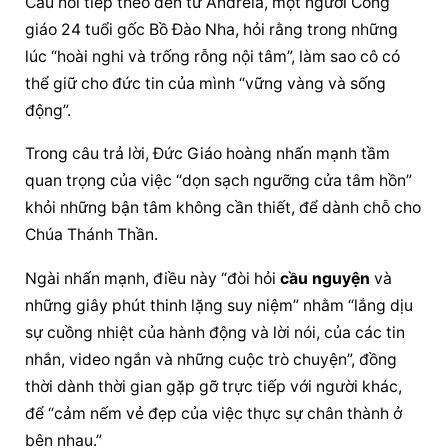
Câu hỏi tiếp theo đến từ Andreia, một người Công 
giáo 24 tuổi gốc Bồ Đào Nha, hỏi rằng trong những 
lúc “hoài nghi và trống rỗng nội tâm”, làm sao cô có 
thể giữ cho đức tin của mình “vững vàng và sống 
động”.
Trong câu trả lời, 
Đức Giáo hoàng
 nhấn mạnh tầm 
quan trọng của việc “dọn sạch ngưỡng cửa tâm hồn” 
khỏi những bận tâm không cần thiết, để dành chỗ cho 
Chúa Thánh Thần.
Ngài nhấn mạnh, điều này “đòi hỏi 
cầu nguyện
 và 
những giây phút thinh lặng suy niệm” nhằm “lắng dịu 
sự cuồng nhiệt của hành động và lời nói, của các tin 
nhắn, video ngắn và những cuộc trò chuyện”, đồng 
thời dành thời gian gặp gỡ trực tiếp với người khác, 
để “cảm nếm vẻ đẹp của việc thực sự chân thành ở 
bên nhau.”