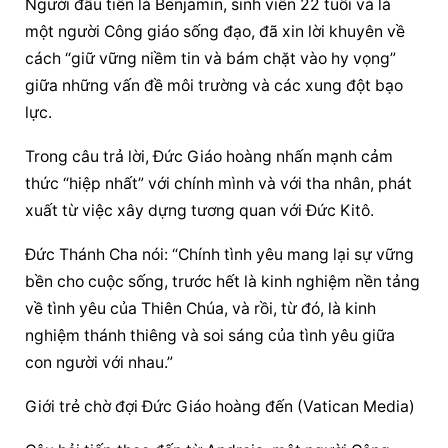
Người đầu tiên là Benjamin, sinh viên 22 tuổi và là 
một người Công giáo sống đạo, đã xin lời khuyên về 
cách “giữ vững niềm tin và bám chặt vào hy vọng” 
giữa những vấn đề môi trường và các xung đột bạo 
lực.
Trong câu trả lời, 
Đức Giáo hoàng
 nhấn mạnh cảm 
thức “hiệp nhất” với chính mình và với tha nhân, phát 
xuất từ việc xây dựng tương quan với Đức Kitô.
Đức Thánh Cha nói: “Chính tình yêu mang lại sự vững 
bền cho cuộc sống, trước hết là kinh nghiệm nền tảng 
về tình yêu của Thiên Chúa, và rồi, từ đó, là kinh 
nghiệm thánh thiêng và soi sáng của tình yêu giữa 
con người với nhau.”
Giới trẻ chờ đợi 
Đức Giáo hoàng
 đến (Vatican Media)