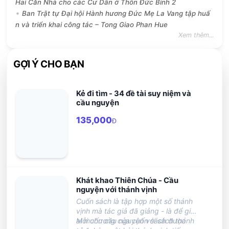
Hai Căn Nhà cho các Cư Dân ở Thôn Đức Bình 2
Ban Trật tự Đại hội Hành hương Đức Mẹ La Vang tập huấ
n và triển khai công tác – Tong Giao Phan Hue
Xem thêm...
GỢI Ý CHO BẠN
Kẻ đi tìm - 34 đề tài suy niệm và
cầu nguyện
135,000
Đ
Khát khao Thiên Chúa - Cầu
nguyện với thánh vịnh
Cuốn sách là tập hợp một số thánh
vịnh mà tác giả đã giảng - là để giúp
ai muốn cầu nguyện với sách thánh
Mỗi chương của cuốn sách được